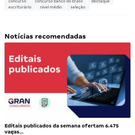
concurso
concurso banco do brasil
destaque
escriturário
nível médio
seleção
Notícias recomendadas
Editais publicados da semana ofertam 6.475
vagas…