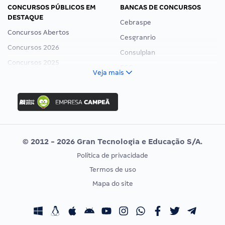
CONCURSOS PÚBLICOS EM
BANCAS DE CONCURSOS
DESTAQUE
Cebraspe
Concursos Abertos
Cesgranrio
Concursos 2026
Consulplan
Concursos 2025
FCC
Veja mais
Concurso Nacional Unificado
FGV
Concurso Ibama
Idecan
Concurso MPU
Selecon
Editais publicados
Uniase
© 2012 - 2026 Gran Tecnologia e Educação S/A.
Vunesp
Política de privacidade
CONCURSOS POR PROFISSÃO
EXAME DE ORDEM
Termos de uso
Concursos Administrativos
OAB
Mapa do site
Concursos Educação
Prova OAB
Concursos Fiscais
Calendário OAB
Concursos Jurídicos
Questões OAB