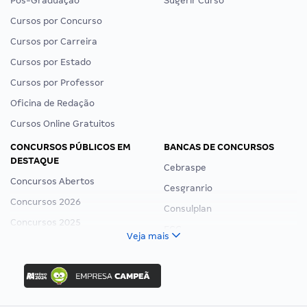
Pós-Graduação
Sugerir Curso
Cursos por Concurso
Cursos por Carreira
Cursos por Estado
Cursos por Professor
Oficina de Redação
Cursos Online Gratuitos
CONCURSOS PÚBLICOS EM
BANCAS DE CONCURSOS
DESTAQUE
Cebraspe
Concursos Abertos
Cesgranrio
Concursos 2026
Consulplan
Concursos 2025
FCC
Veja mais
Concurso Nacional Unificado
FGV
Concurso Ibama
Idecan
Concurso MPU
Selecon
Editais publicados