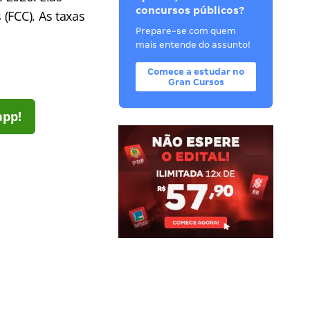
concursos públicos?
(FCC). As taxas
Prepare-se com quem
mais entende do assunto!
Comece a estudar no
Gran Cursos
app!