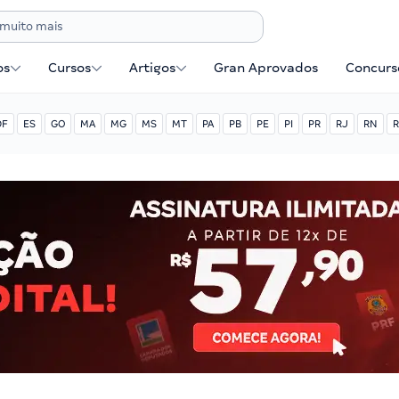
os
Cursos
Artigos
Gran Aprovados
Concurse
DF
ES
GO
MA
MG
MS
MT
PA
PB
PE
PI
PR
RJ
RN
R