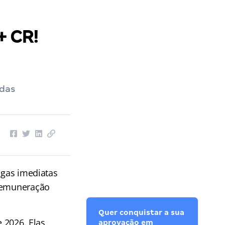
+ CR!
odas
agas imediatas
 remuneração
Quer conquistar a sua
e 2026. Elas
aprovação em