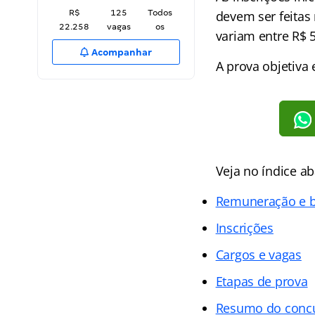
R$
125
Todos
devem ser feitas
22.258
vagas
os
variam entre R$ 5
Acompanhar
A prova objetiva
Veja no
índice
aba
Remuneração e b
Inscrições
Cargos e vagas
Etapas de prova
Resumo do conc