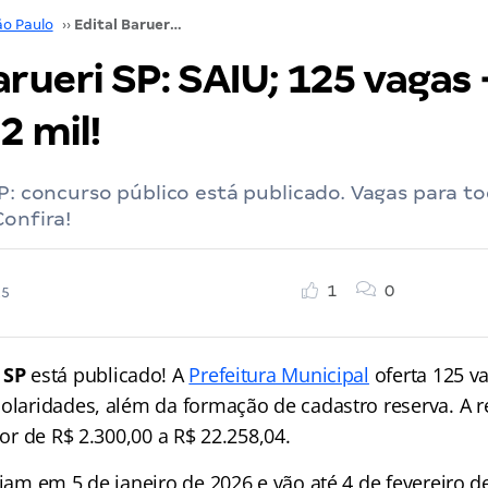
ão Paulo
››
Edital Barueri SP: SAIU; 125 vagas + CR! Até R$ 22 mil!
arueri SP: SAIU; 125 vagas 
2 mil!
SP: concurso público está publicado. Vagas para t
Confira!
1
0
25
 SP
está publicado! A
Prefeitura Municipal
oferta 125 v
colaridades, além da formação de cadastro reserva. A
lor de R$ 2.300,00 a R$ 22.258,04.
ciam em 5 de janeiro de 2026 e vão até 4 de fevereiro d