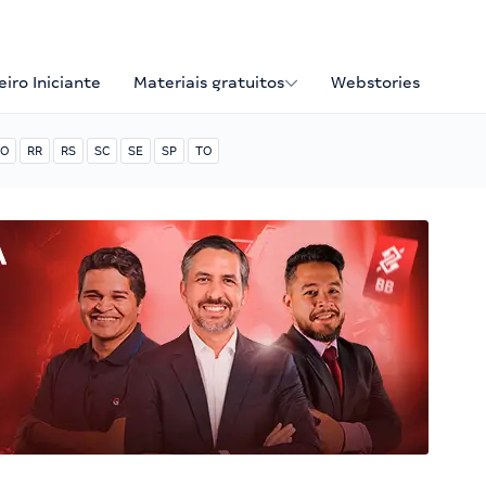
iro Iniciante
Materiais gratuitos
Webstories
O
RR
RS
SC
SE
SP
TO