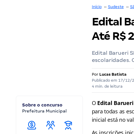
Início
››
Sudeste
››
S
Edital B
Até R$ 2
Edital Barueri 
escolaridades. 
Por
Lucas Batista
Publicado em
17/12/
4 min. de leitura
O
Edital Barueri
Sobre o concurso
para todas as es
Prefeitura Municipal
inicial está no va
As inscrições ini