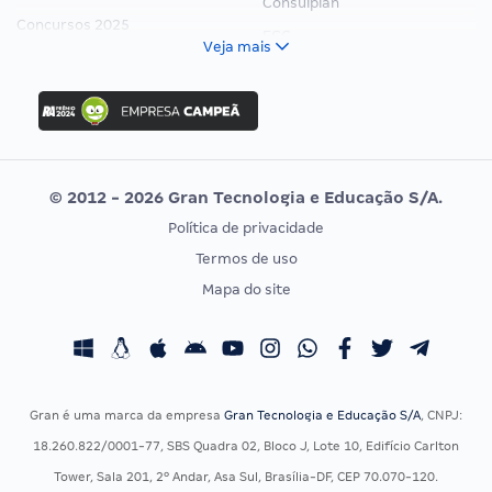
Consulplan
Concursos 2025
FCC
Veja mais
Concurso Nacional Unificado
FGV
Concurso Ibama
Idecan
Concurso MPU
Selecon
Editais publicados
Uniase
© 2012 - 2026 Gran Tecnologia e Educação S/A.
Vunesp
Política de privacidade
CONCURSOS POR PROFISSÃO
EXAME DE ORDEM
Termos de uso
Concursos Administrativos
OAB
Mapa do site
Concursos Educação
Prova OAB
Concursos Fiscais
Calendário OAB
Concursos Jurídicos
Questões OAB
Concursos Militares
Recursos OAB
Gran é uma marca da empresa
Gran Tecnologia e Educação S/A
, CNPJ:
Concursos Policiais
Exame de Ordem
18.260.822/0001-77, SBS Quadra 02, Bloco J, Lote 10, Edifício Carlton
Concursos Saúde
Tower, Sala 201, 2º Andar, Asa Sul, Brasília-DF, CEP 70.070-120.