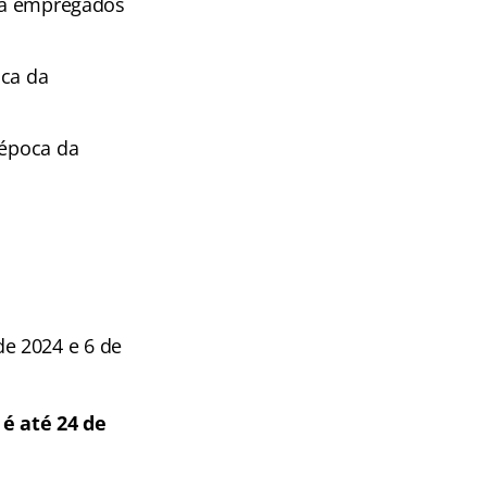
ara empregados
oca da
 época da
e 2024 e 6 de
é até 24 de