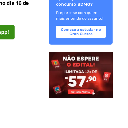
no dia 16 de
concurso BDMG?
Prepare-se com quem
mais entende do assunto!
Comece a estudar no
app!
Gran Cursos