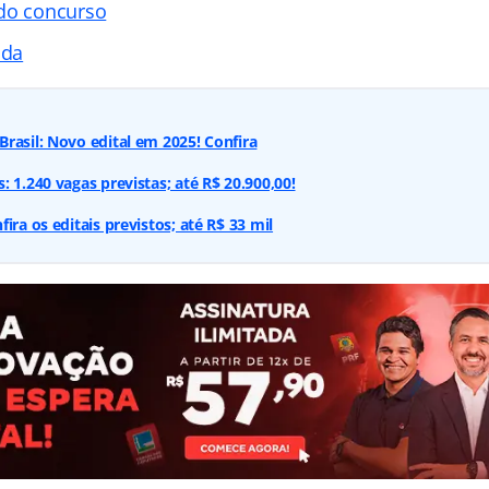
 do concurso
ada
rasil: Novo edital em 2025! Confira
 1.240 vagas previstas; até R$ 20.900,00!
ira os editais previstos; até R$ 33 mil