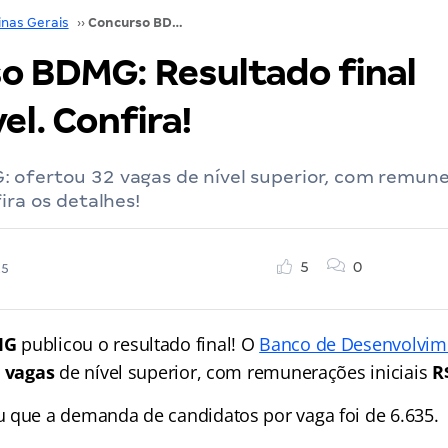
inas Gerais
››
Concurso BDMG: Resultado final disponível. Confira!
o BDMG: Resultado final
el. Confira!
 ofertou 32 vagas de nível superior, com remune
ira os detalhes!
5
0
25
MG
publicou o resultado final! O
Banco de Desenvolvim
 vagas
de nível superior, com remunerações iniciais
R
 que a demanda de candidatos por vaga foi de 6.635.