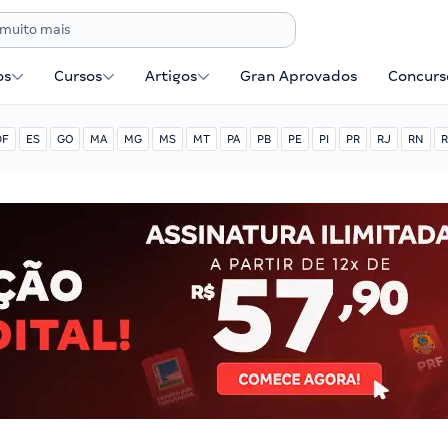
os
Cursos
Artigos
Gran Aprovados
Concurse
DF
ES
GO
MA
MG
MS
MT
PA
PB
PE
PI
PR
RJ
RN
R