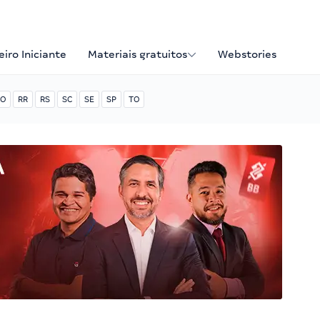
iro Iniciante
Materiais gratuitos
Webstories
O
RR
RS
SC
SE
SP
TO