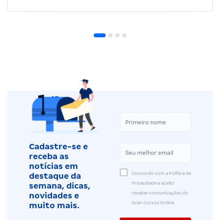
Cadastre-se e
receba as
notícias em
Concordo com a Política de
destaque da
Privacidade e aceito
semana, dicas,
receber comunicações do
novidades e
Gran Cursos Online.
muito mais.