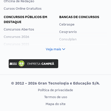
Oficina de Redação
Cursos Online Gratuitos
CONCURSOS PÚBLICOS EM
BANCAS DE CONCURSOS
DESTAQUE
Cebraspe
Concursos Abertos
Cesgranrio
Concursos 2026
Consulplan
Concursos 2025
FCC
Veja mais
Concurso Nacional Unificado
FGV
Concurso Ibama
Idecan
Concurso MPU
Selecon
Editais publicados
Uniase
© 2012 - 2026 Gran Tecnologia e Educação S/A.
Vunesp
Política de privacidade
CONCURSOS POR PROFISSÃO
EXAME DE ORDEM
Termos de uso
Concursos Administrativos
OAB
Mapa do site
Concursos Educação
Prova OAB