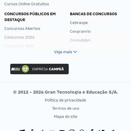
Cursos Online Gratuitos
CONCURSOS PÚBLICOS EM
BANCAS DE CONCURSOS
DESTAQUE
Cebraspe
Concursos Abertos
Cesgranrio
Concursos 2026
Consulplan
Concursos 2025
FCC
Veja mais
Concurso Nacional Unificado
FGV
Concurso Ibama
Idecan
Concurso MPU
Selecon
Editais publicados
Uniase
© 2012 - 2026 Gran Tecnologia e Educação S/A.
Vunesp
Política de privacidade
CONCURSOS POR PROFISSÃO
EXAME DE ORDEM
Termos de uso
Concursos Administrativos
OAB
Mapa do site
Concursos Educação
Prova OAB
Concursos Fiscais
Calendário OAB