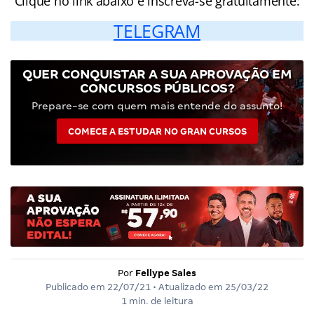
Clique no link abaixo e inscreva-se gratuitamente:
TELEGRAM
QUER CONQUISTAR A SUA APROVAÇÃO EM
CONCURSOS PÚBLICOS?
Prepare-se com quem mais entende do assunto!
COMECE A ESTUDAR NO GRAN CURSOS
Por
Fellype Sales
Publicado em
22/07/21
• Atualizado em
25/03/22
1 min. de leitura