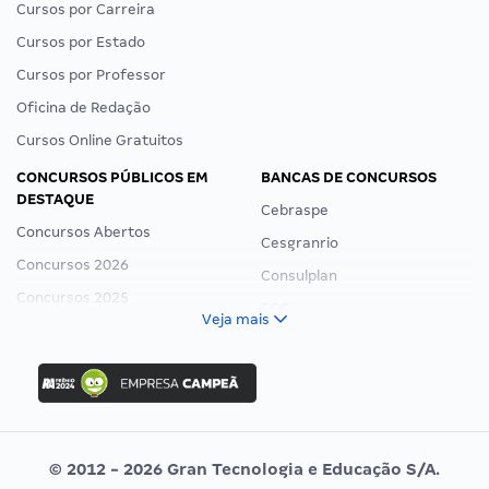
Cursos por Carreira
Cursos por Estado
Cursos por Professor
Oficina de Redação
Cursos Online Gratuitos
CONCURSOS PÚBLICOS EM
BANCAS DE CONCURSOS
DESTAQUE
Cebraspe
Concursos Abertos
Cesgranrio
Concursos 2026
Consulplan
Concursos 2025
FCC
Veja mais
Concurso Nacional Unificado
FGV
Concurso Ibama
Idecan
Concurso MPU
Selecon
Editais publicados
Uniase
© 2012 - 2026 Gran Tecnologia e Educação S/A.
Vunesp