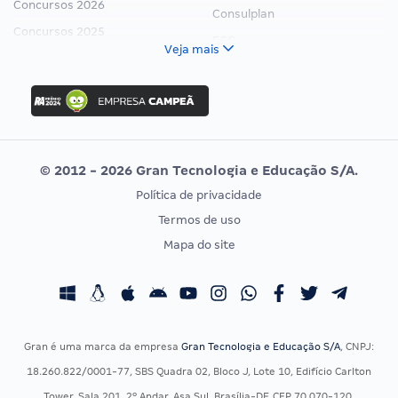
Concursos 2026
Consulplan
Concursos 2025
FCC
Veja mais
Concurso Nacional Unificado
FGV
Concurso Ibama
Idecan
Concurso MPU
Selecon
Editais publicados
Uniase
© 2012 - 2026 Gran Tecnologia e Educação S/A.
Vunesp
Política de privacidade
CONCURSOS POR PROFISSÃO
EXAME DE ORDEM
Termos de uso
Concursos Administrativos
OAB
Mapa do site
Concursos Educação
Prova OAB
Concursos Fiscais
Calendário OAB
Concursos Jurídicos
Questões OAB
Concursos Militares
Recursos OAB
Gran é uma marca da empresa
Gran Tecnologia e Educação S/A
, CNPJ:
Concursos Policiais
Exame de Ordem
18.260.822/0001-77, SBS Quadra 02, Bloco J, Lote 10, Edifício Carlton
Concursos Saúde
Tower, Sala 201, 2º Andar, Asa Sul, Brasília-DF, CEP 70.070-120.