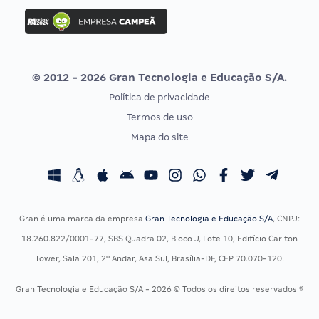
Concurso Ibama
Idecan
Concurso MPU
Selecon
Editais publicados
Uniase
© 2012 - 2026 Gran Tecnologia e Educação S/A.
Vunesp
Política de privacidade
CONCURSOS POR PROFISSÃO
EXAME DE ORDEM
Termos de uso
Concursos Administrativos
OAB
Mapa do site
Concursos Educação
Prova OAB
Concursos Fiscais
Calendário OAB
Concursos Jurídicos
Questões OAB
Concursos Militares
Recursos OAB
Gran é uma marca da empresa
Gran Tecnologia e Educação S/A
, CNPJ:
Concursos Policiais
Exame de Ordem
18.260.822/0001-77, SBS Quadra 02, Bloco J, Lote 10, Edifício Carlton
Concursos Saúde
Tower, Sala 201, 2º Andar, Asa Sul, Brasília-DF, CEP 70.070-120.
Concursos Tribunais
Gran Tecnologia e Educação S/A - 2026 © Todos os direitos reservados ®
Residência Multiprofissional