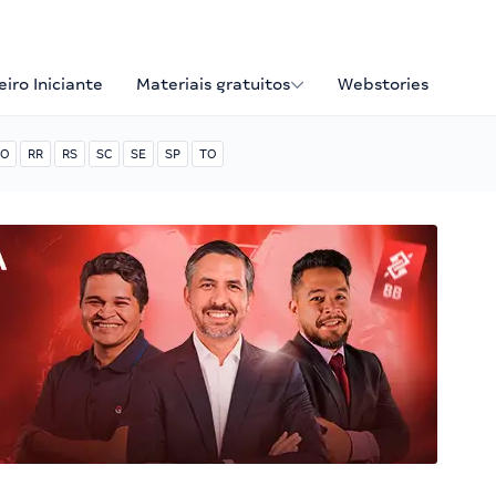
iro Iniciante
Materiais gratuitos
Webstories
O
RR
RS
SC
SE
SP
TO