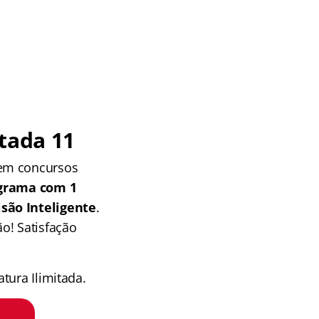
tada 11
 em concursos
grama com 1
isão Inteligente
.
o! Satisfação
tura Ilimitada.