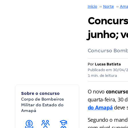
Início
››
Norte
››
Ama
Concurs
junho; v
Concurso Bombei
Por
Lucas Batista
Publicado em
30/04/
1 min. de leitura
O novo
concurs
Sobre o concurso
quarta-feira, 30 
Corpo de Bombeiros
Militar do Estado do
do Amapá
deve s
Amapá
Segundo o mandatá
com nível superi