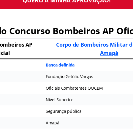
QUERO A MINHA APROVAÇÃO!
o Concurso Bombeiros AP Ofic
Bombeiros AP
Corpo de Bombeiros Militar d
icial
Amapá
Banca definida
Fundação Getúlio Vargas
Oficiais Combatentes QOCBM
Nível Superior
Segurança pública
Amapá