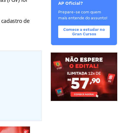
AP Oficial?
Prepare-se com quem
mais entende do assunto!
 cadastro de
Comece a estudar no
Gran Cursos