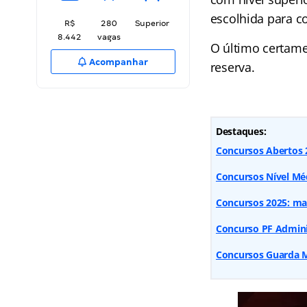
escolhida para co
R$
280
Superior
8.442
vagas
O último certame
Acompanhar
reserva.
Destaques:
Concursos Abertos 2
Concursos Nível Méd
Concursos 2025: mai
Concurso PF Administ
Concursos Guarda Mu