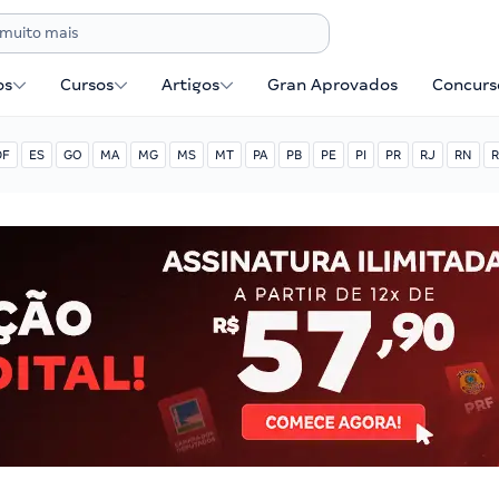
os
Cursos
Artigos
Gran Aprovados
Concurse
DF
ES
GO
MA
MG
MS
MT
PA
PB
PE
PI
PR
RJ
RN
R