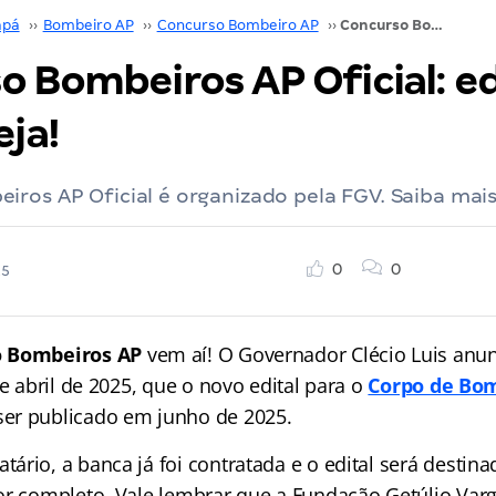
pá
››
Bombeiro AP
››
Concurso Bombeiro AP
››
Concurso Bombeiros AP Oficial: edital em junho; veja!
o Bombeiros AP Oficial: e
eja!
ros AP Oficial é organizado pela FGV. Saiba mais
0
0
25
o Bombeiros AP
vem aí! O Governador Clécio Luis anun
de abril de 2025, que o novo edital para o
Corpo de Bom
er publicado em junho de 2025.
rio, a banca já foi contratada e o edital será destin
or completo. Vale lembrar que a Fundação Getúlio Varga