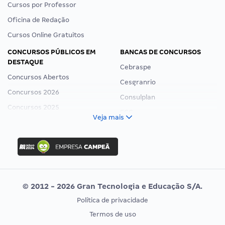
Cursos por Professor
Oficina de Redação
Cursos Online Gratuitos
CONCURSOS PÚBLICOS EM
BANCAS DE CONCURSOS
DESTAQUE
Cebraspe
Concursos Abertos
Cesgranrio
Concursos 2026
Consulplan
Concursos 2025
FCC
Veja mais
Concurso Nacional Unificado
FGV
Concurso Ibama
Idecan
Concurso MPU
Selecon
Editais publicados
Uniase
© 2012 - 2026 Gran Tecnologia e Educação S/A.
Vunesp
Política de privacidade
CONCURSOS POR PROFISSÃO
EXAME DE ORDEM
Termos de uso
Concursos Administrativos
OAB