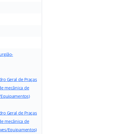
urgião-
dro Geral de Praças
 de mecânica de
s/Equipamentos)
dro Geral de Praças
 de mecânica de
aves/Equipamentos)