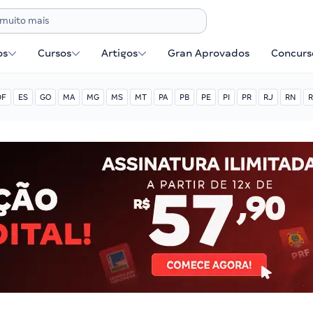
os
Cursos
Artigos
Gran Aprovados
Concurse
DF
ES
GO
MA
MG
MS
MT
PA
PB
PE
PI
PR
RJ
RN
R