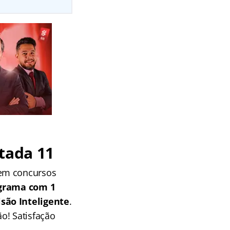
tada 11
 em concursos
grama com 1
isão Inteligente
.
o! Satisfação