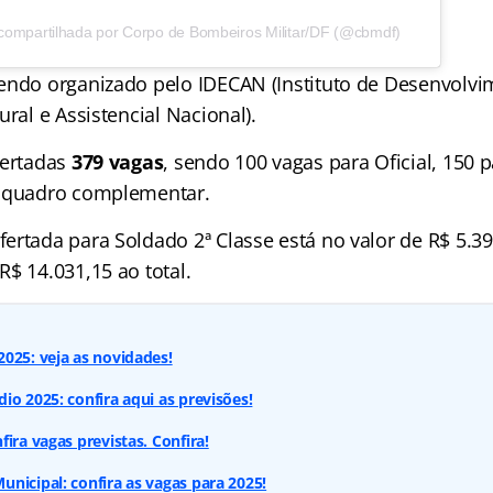
compartilhada por Corpo de Bombeiros Militar/DF (@cbmdf)
endo organizado pelo IDECAN (Instituto de Desenvolv
ural e Assistencial Nacional).
fertadas
379 vagas
, sendo 100 vagas para Oficial, 150 
o quadro complementar.
rtada para Soldado 2ª Classe está no valor de R$ 5.396
$ 14.031,15 ao total.
025: veja as novidades!
io 2025: confira aqui as previsões!
ira vagas previstas. Confira!
nicipal: confira as vagas para 2025!