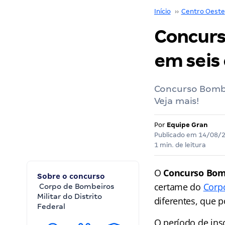
Início
››
Centro Oeste
Concurs
em seis 
Concurso Bombe
Veja mais!
Por
Equipe Gran
Publicado em
14/08/
1 min. de leitura
O
Concurso Bom
Sobre o concurso
certame do
Corpo
Corpo de Bombeiros
Militar do Distrito
diferentes, que p
Federal
O período de ins