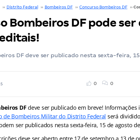
››
Distrito Federal
››
Bombeiros DF
››
Concurso Bombeiros DF
››
o Bombeiros DF pode ser 
editais!
iros DF deve ser publicado nesta sexta-feira, 15
0
0
25
beiros DF
deve ser publicado em breve! Informações 
 de Bombeiros Militar do Distrito Federal
será dividido
odem ser publicados nesta sexta-feira, 15 de agosto de
crições deve ser aberto entre 17 de setembro a 13 de o