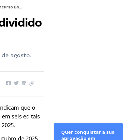
Concurso Bombeiros DF pode ser dividido em seis editais!
dividido
 de agosto.
indicam que o
 em seis editais
 2025.
Quer conquistar a sua
utubro de 2025.
aprovação em