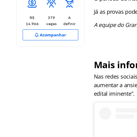
Já as provas pod
R$
379
A
A equipe do Gran
14.966
vagas
definir
Acompanhar
Mais inf
Nas redes sociai
aumentar a ansie
edital iminente”.