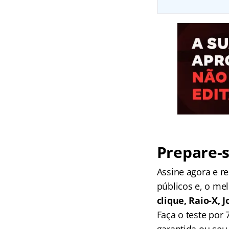
Prepare-s
Assine agora e 
públicos e, o me
clique, Raio-X,
Faça o teste por
garantida ou seu 