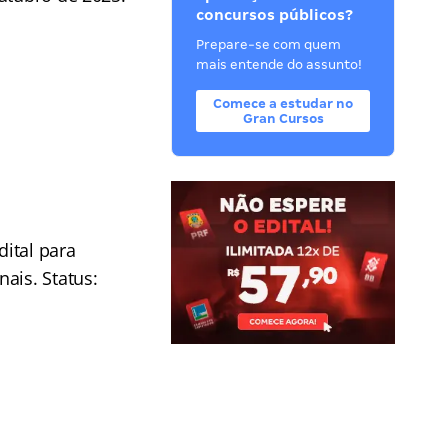
concursos públicos?
Prepare-se com quem
mais entende do assunto!
Comece a estudar no
Gran Cursos
ital para
ais. Status: