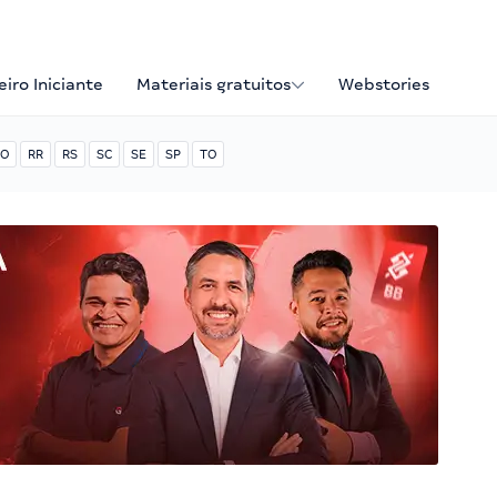
iro Iniciante
Materiais gratuitos
Webstories
O
RR
RS
SC
SE
SP
TO