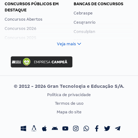
CONCURSOS PÚBLICOS EM
BANCAS DE CONCURSOS
DESTAQUE
Cebraspe
Concursos Abertos
Cesgranrio
Concursos 2026
Consulplan
Concursos 2025
FCC
Veja mais
Concurso Nacional Unificado
FGV
Concurso Ibama
Idecan
Concurso MPU
Selecon
Editais publicados
Uniase
© 2012 - 2026 Gran Tecnologia e Educação S/A.
Vunesp
Política de privacidade
CONCURSOS POR PROFISSÃO
EXAME DE ORDEM
Termos de uso
Concursos Administrativos
OAB
Mapa do site
Concursos Educação
Prova OAB
Concursos Fiscais
Calendário OAB
Concursos Jurídicos
Questões OAB