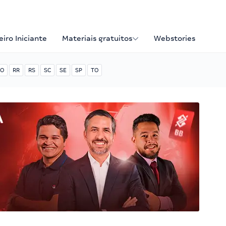
iro Iniciante
Materiais gratuitos
Webstories
O
RR
RS
SC
SE
SP
TO