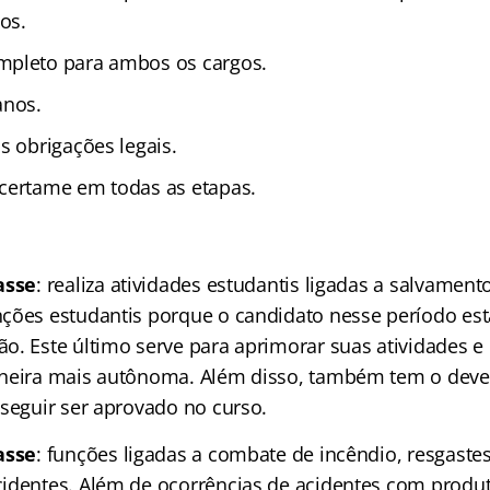
os.
mpleto para ambos os cargos.
anos.
s obrigações legais.
certame em todas as etapas.
asse
: realiza atividades estudantis ligadas a salvament
ções estudantis porque o candidato nesse período est
o. Este último serve para aprimorar suas atividades e
neira mais autônoma. Além disso, também tem o dever
nseguir ser aprovado no curso.
asse
: funções ligadas a combate de incêndio, resgaste
identes. Além de ocorrências de acidentes com produ