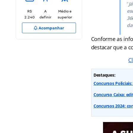
“
Já
es
R$
A
Médio e
36
2.240
definir
superior
da
Acompanhar
Conforme as inf
destacar que a c
C
Destaques:
Concursos Policiais
Concurso Caixa: edit
Concursos 2024: conf