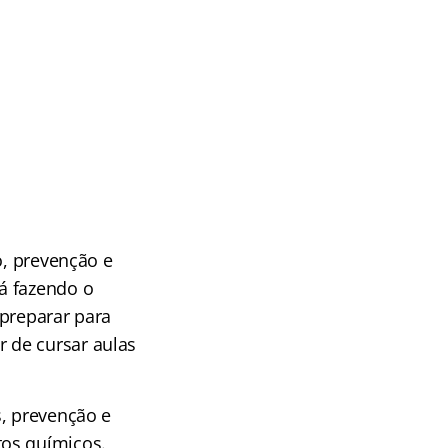
o, prevenção e
á fazendo o
 preparar para
 de cursar aulas
s, prevenção e
tos químicos.