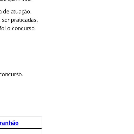
a de atuação.
ser praticadas.
foi o concurso
 concurso.
aranhão