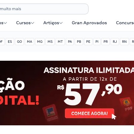
os
Cursos
Artigos
Gran Aprovados
Concurse
DF
ES
GO
MA
MG
MS
MT
PA
PB
PE
PI
PR
RJ
RN
R