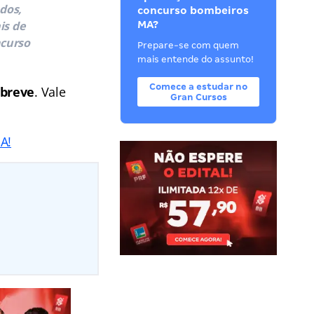
ados,
concurso bombeiros
is de
MA?
ncurso
Prepare-se com quem
mais entende do assunto!
Comece a estudar no
 breve
. Vale
Gran Cursos
A!