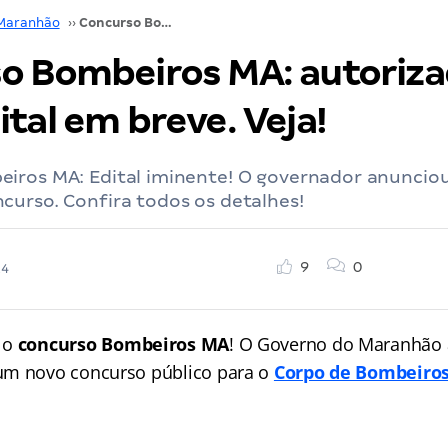
Maranhão
››
Concurso Bombeiros MA: autorizado! Novo edital em breve. Veja!
o Bombeiros MA: autoriza
tal em breve. Veja!
iros MA: Edital iminente! O governador anunciou
curso. Confira todos os detalhes!
9
0
24
 o
concurso Bombeiros MA
! O Governo do Maranhão 
m novo concurso público para o
Corpo de Bombeiros