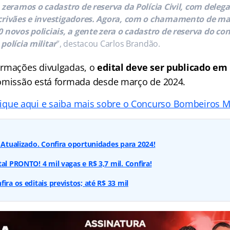
 zeramos o cadastro de reserva da Polícia Civil, com deleg
crivães e investigadores. Agora, com o chamamento de ma
0 novos policiais, a gente zera o cadastro de reserva do co
 polícia militar
”, destacou Carlos Brandão.
ormações divulgadas, o
edital deve ser publicado em
omissão está formada desde março de 2024.
lique aqui e saiba mais sobre o Concurso Bombeiros M
: Atualizado. Confira oportunidades para 2024!
al PRONTO! 4 mil vagas e R$ 3,7 mil. Confira!
ira os editais previstos; até R$ 33 mil