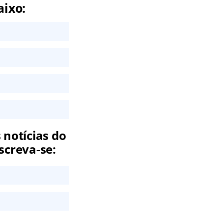
aixo:
 notícias do
screva-se: