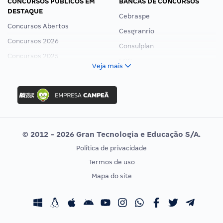
CONCURSOS PÚBLICOS EM
BANCAS DE CONCURSOS
DESTAQUE
Cebraspe
Concursos Abertos
Cesgranrio
Concursos 2026
Consulplan
Concursos 2025
FCC
Veja mais
Concurso Nacional Unificado
FGV
Concurso Ibama
Idecan
Concurso MPU
Selecon
Editais publicados
Uniase
© 2012 - 2026 Gran Tecnologia e Educação S/A.
Vunesp
Política de privacidade
CONCURSOS POR PROFISSÃO
EXAME DE ORDEM
Termos de uso
Concursos Administrativos
OAB
Mapa do site
Concursos Educação
Prova OAB
Concursos Fiscais
Calendário OAB
Concursos Jurídicos
Questões OAB