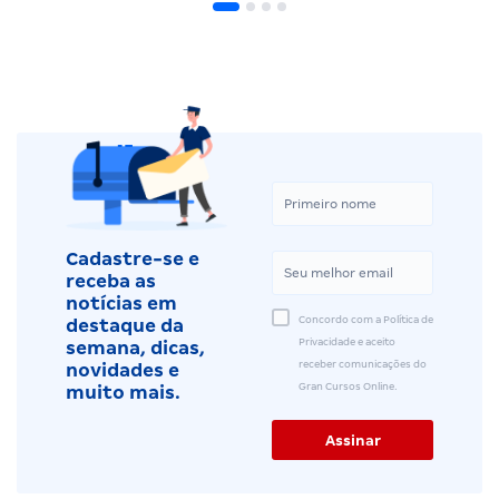
Cadastre-se e
receba as
notícias em
Concordo com a Política de
destaque da
Privacidade e aceito
semana, dicas,
receber comunicações do
novidades e
Gran Cursos Online.
muito mais.