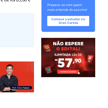
Prepare-se com quem
mais entende do assunto!
Comece a estudar no
Gran Cursos