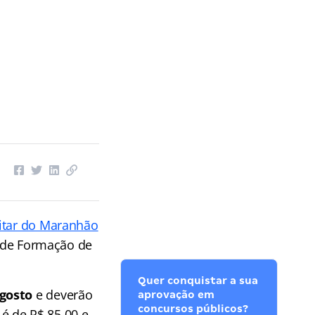
itar do Maranhão
o de Formação de
Quer conquistar a sua
agosto
e deverão
aprovação em
concursos públicos?
 é de R$ 85,00 e