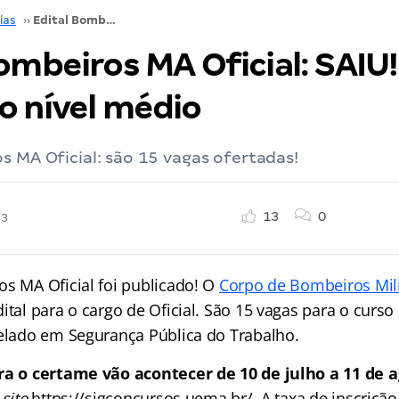
ias
››
Edital Bombeiros MA Oficial: SAIU! concurso nível médio
ombeiros MA Oficial: SAIU!
o nível médio
s MA Oficial: são 15 vagas ofertadas!
13
0
23
os MA Oficial foi publicado! O
Corpo de Bombeiros Mil
ital para o cargo de Oficial. São 15 vagas para o curs
relado em Segurança Pública do Trabalho.
ra o certame vão acontecer de 10 de julho a 11 de 
o
site
https://sigconcursos.uema.br/. A taxa de inscrição