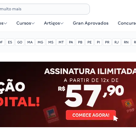
os
Cursos
Artigos
Gran Aprovados
Concurse
DF
ES
GO
MA
MG
MS
MT
PA
PB
PE
PI
PR
RJ
RN
R