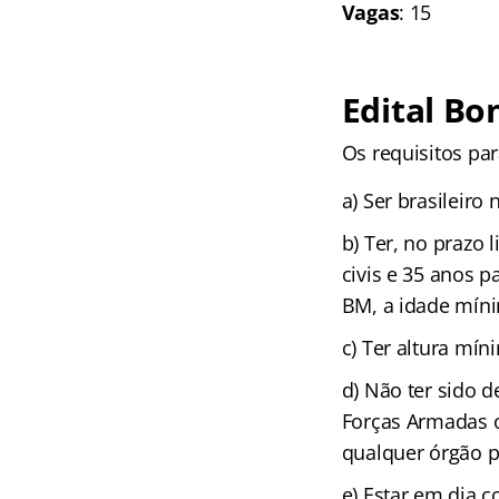
Vagas
: 15
Edital Bo
Os requisitos pa
a) Ser brasileiro
b) Ter, no prazo
civis e 35 anos p
BM, a idade míni
c) Ter altura mí
d) Não ter sido d
Forças Armadas ou
qualquer órgão pú
e) Estar em dia c