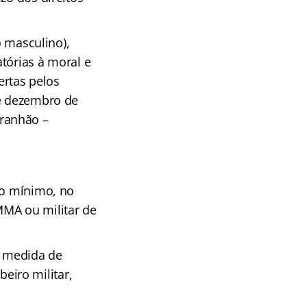
o masculino),
tórias à moral e
rtas pelos
de dezembro de
ranhão –
no mínimo, no
MA ou militar de
, medida de
iro militar,