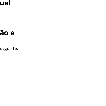
tual
ão e
 seguinte: