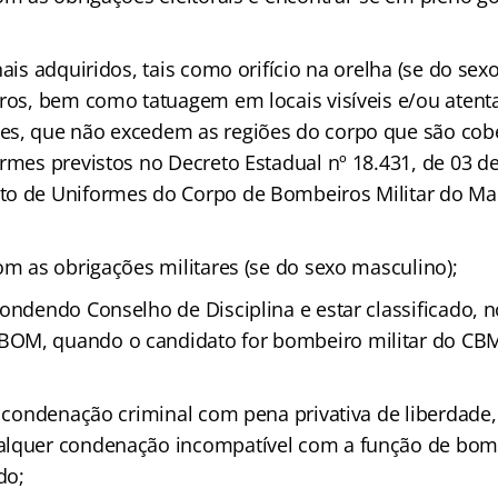
nais adquiridos, tais como orifício na orelha (se do sex
tros, bem como tatuagem em locais visíveis e/ou atenta
s, que não excedem as regiões do corpo que são cobe
ormes previstos no Decreto Estadual nº 18.431, de 03 
to de Uniformes do Corpo de Bombeiros Militar do Ma
om as obrigações militares (se do sexo masculino);
pondendo Conselho de Disciplina e estar classificado, 
OM, quando o candidato for bombeiro militar do CBM
do condenação criminal com pena privativa de liberdade
lquer condenação incompatível com a função de bombe
do;