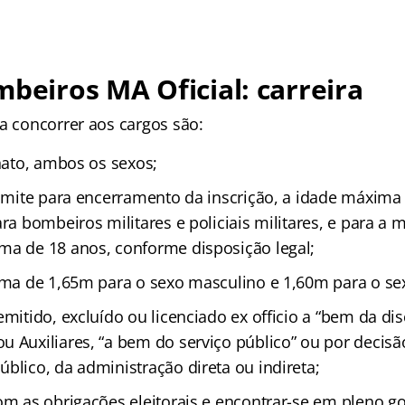
mbeiros MA Oficial: carreira
ra concorrer aos cargos são:
 nato, ambos os sexos;
 limite para encerramento da inscrição, a idade máxima
ara bombeiros militares e policiais militares, e para a 
ma de 18 anos, conforme disposição legal;
nima de 1,65m para o sexo masculino e 1,60m para o se
emitido, excluído ou licenciado ex officio a “bem da dis
 Auxiliares, “a bem do serviço público” ou por decisão
blico, da administração direta ou indireta;
om as obrigações eleitorais e encontrar-se em pleno go