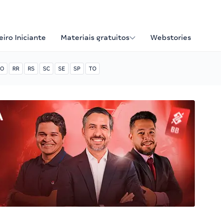
iro Iniciante
Materiais gratuitos
Webstories
O
RR
RS
SC
SE
SP
TO