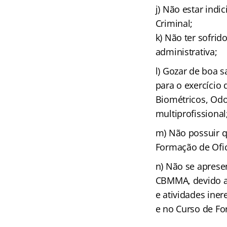
j) Não estar indi
Criminal;
k) Não ter sofrid
administrativa;
l) Gozar de boa s
para o exercício
Biométricos, Odo
multiprofissional
m) Não possuir q
Formação de Ofi
n) Não se aprese
CBMMA, devido a 
e atividades ine
e no Curso de F