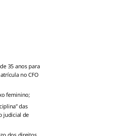
 de 35 anos para
matrícula no CFO
xo feminino;
ciplina” das
 judicial de
zo dos direitos