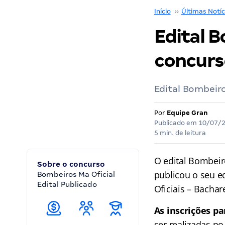
Início
››
Últimas Notíc
Edital B
concurs
Edital Bombeiro
Por
Equipe Gran
Publicado em
10/07/
5 min. de leitura
O edital Bombeir
Sobre o concurso
publicou o seu ed
Bombeiros Ma Oficial
Edital Publicado
Oficiais – Bacha
As inscrições pa
ser realizadas n