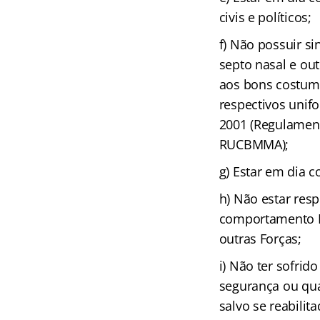
civis e políticos;
f) Não possuir si
septo nasal e ou
aos bons costume
respectivos unif
2001 (Regulamen
RUCBMMA);
g) Estar em dia c
h) Não estar res
comportamento B
outras Forças;
i) Não ter sofri
segurança ou qua
salvo se reabilita