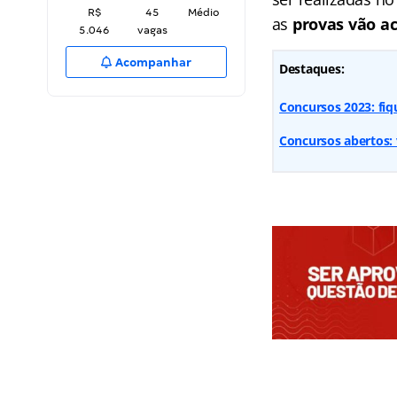
R$
45
Médio
as
provas vão a
5.046
vagas
Acompanhar
Destaques:
Concursos 2023: fi
Concursos abertos: 