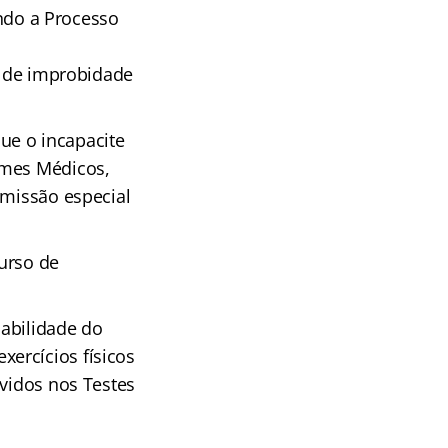
endo a Processo
ca de improbidade
que o incapacite
ames Médicos,
omissão especial
urso de
sabilidade do
ercícios físicos
lvidos nos Testes