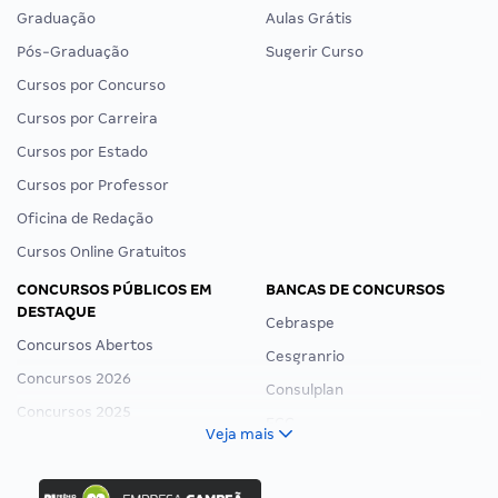
Graduação
Aulas Grátis
Pós-Graduação
Sugerir Curso
Cursos por Concurso
Cursos por Carreira
Cursos por Estado
Cursos por Professor
Oficina de Redação
Cursos Online Gratuitos
CONCURSOS PÚBLICOS EM
BANCAS DE CONCURSOS
DESTAQUE
Cebraspe
Concursos Abertos
Cesgranrio
Concursos 2026
Consulplan
Concursos 2025
FCC
Veja mais
Concurso Nacional Unificado
FGV
Concurso Ibama
Idecan