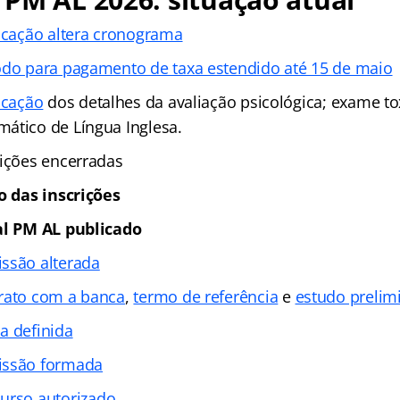
ficação altera cronograma
odo para pagamento de taxa estendido até 15 de maio
icação
dos detalhes da avaliação psicológica; exame to
ático de Língua Inglesa.
ições encerradas
io das inscrições
al PM AL publicado
ssão alterada
rato com a banca
,
termo de referência
e
estudo prelim
a definida
ssão formada
urso autorizado