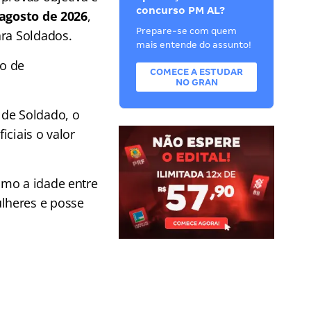
concurso PM AL?
 agosto de 2026
,
Prepare-se com quem
ara Soldados.
mais entende do assunto!
io de
COMECE A ESTUDAR
NO GRAN
 de Soldado, o
ciais o valor
omo a idade entre
lheres e posse