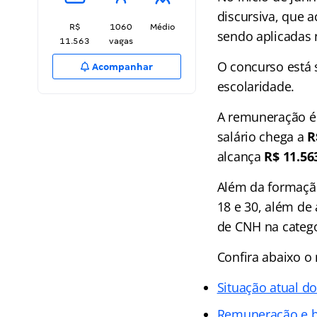
discursiva, que 
R$
1060
Médio
sendo aplicadas 
11.563
vagas
O concurso está
Acompanhar
escolaridade.
A remuneração é 
salário chega a
R
alcança
R$ 11.56
Além da formaçã
18 e 30, além de
de CNH na catego
Confira abaixo 
Situação atual d
Remuneração e b