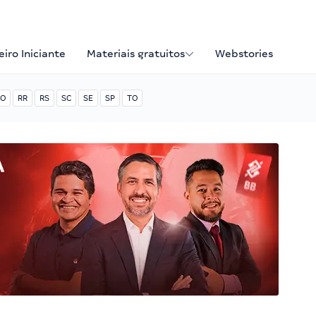
iro Iniciante
Materiais gratuitos
Webstories
O
RR
RS
SC
SE
SP
TO