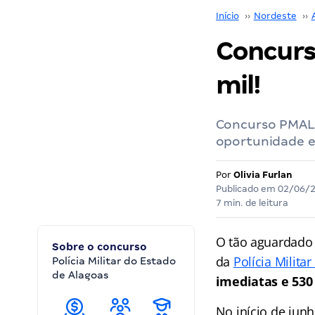
Início
››
Nordeste
››
Concurso
mil!
Concurso PMAL:
oportunidade e
Por
Olivia Furlan
Publicado em
02/06/
7 min. de leitura
O tão aguardad
Sobre o concurso
da
Polícia Milita
Polícia Militar do Estado
de Alagoas
imediatas e 530
No início de jun