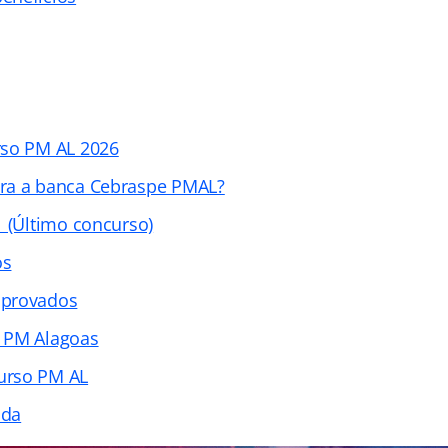
rso PM AL 2026
ra a banca Cebraspe PMAL?
1 (Último concurso)
os
aprovados
 PM Alagoas
urso PM AL
ada