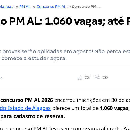
Alagoas
››
PM AL
››
Concurso PM AL
››
Concurso PM AL: 1.060 vagas; até R$ 11,5 mil!
 PM AL: 1.060 vagas; até 
 provas serão aplicadas em agosto! Não perca es
 comece a estudar agora!
23
20
26
o
concurso PM AL 2026
encerrou inscrições em 30 de ab
r do Estado de Alagoas
oferece um total de
1.060 vagas
 para cadastro de reserva.
ho, o concurso PM AL teve seu cronograma alterado. As 