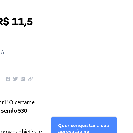
R$ 11,5
tá
ril! O certame
, sendo 530
Quer conquistar a sua
provas objetiva e
aprovação no