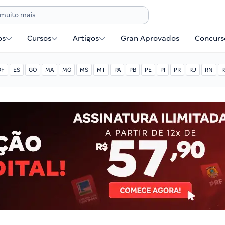
os
Cursos
Artigos
Gran Aprovados
Concurse
DF
ES
GO
MA
MG
MS
MT
PA
PB
PE
PI
PR
RJ
RN
R