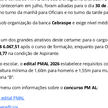
aconteceriam em julho, foram adiadas para o dia
30 de
no turno da manhã para Oficiais e no turno da tarde p
 sob organização da banca
Cebraspe
e exige nível méd
um dos grandes atrativos deste certame: para o cargo
$ 6.067,51
após o curso de formação, enquanto para Ofi
3,77
na condição de Aspirante.
o escolar, o
edital PMAL
2026
estabelece requisitos c
 altura mínima de 1,60m para homens e 1,55m para mu
ria “B”.
o menu com informações sobre o
concurso PM AL
:
o edital PMAL
enefícios