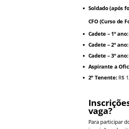
Soldado (após f
CFO (Curso de F
Cadete – 1º ano:
Cadete – 2º ano:
Cadete – 3º ano:
Aspirante a Ofic
2° Tenente:
R$ 1
Inscriçõe
vaga
?
Para participar d