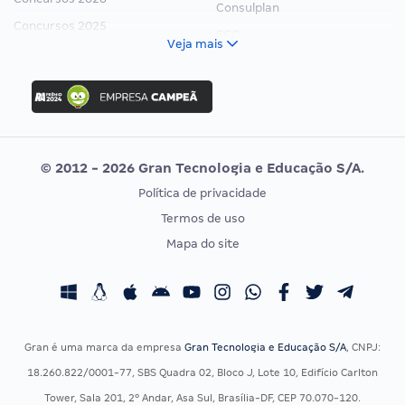
Consulplan
Concursos 2025
FCC
Veja mais
Concurso Nacional Unificado
FGV
Concurso Ibama
Idecan
Concurso MPU
Selecon
Editais publicados
Uniase
© 2012 - 2026 Gran Tecnologia e Educação S/A.
Vunesp
Política de privacidade
CONCURSOS POR PROFISSÃO
EXAME DE ORDEM
Termos de uso
Concursos Administrativos
OAB
Mapa do site
Concursos Educação
Prova OAB
Concursos Fiscais
Calendário OAB
Concursos Jurídicos
Questões OAB
Concursos Militares
Recursos OAB
Gran é uma marca da empresa
Gran Tecnologia e Educação S/A
, CNPJ:
Concursos Policiais
Exame de Ordem
18.260.822/0001-77, SBS Quadra 02, Bloco J, Lote 10, Edifício Carlton
Concursos Saúde
Tower, Sala 201, 2º Andar, Asa Sul, Brasília-DF, CEP 70.070-120.