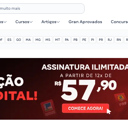
os
Cursos
Artigos
Gran Aprovados
Concurse
DF
ES
GO
MA
MG
MS
MT
PA
PB
PE
PI
PR
RJ
RN
R