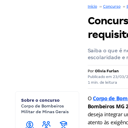
Início
››
Concurso
››
Concurs
requisit
Saiba o que é n
escolaridade e 
Por
Olivia Furlan
Publicado em
23/03/
1 min. de leitura
O
Corpo de Bomb
Sobre o concurso
Bombeiros MG 
Corpo de Bombeiros
Militar de Minas Gerais
deseja integrar u
atento às exigênc