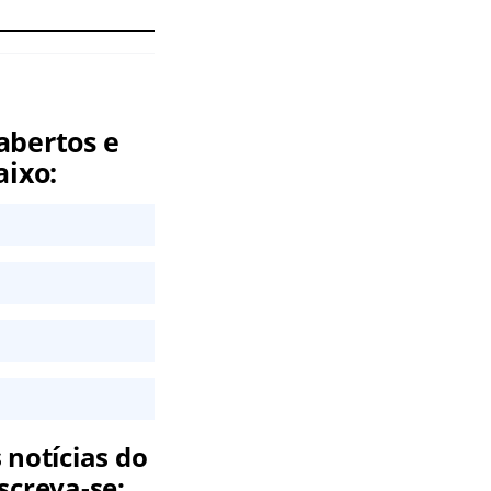
abertos e
aixo:
 notícias do
screva-se: