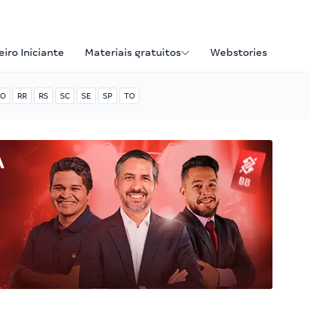
iro Iniciante
Materiais gratuitos
Webstories
O
RR
RS
SC
SE
SP
TO