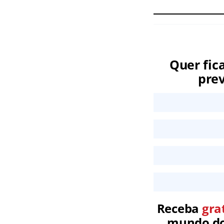
Quer fic
prev
Receba
gra
mundo dos