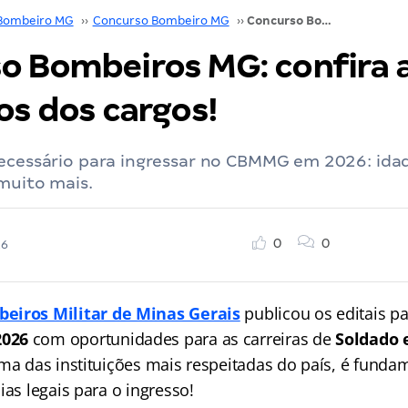
Bombeiro MG
››
Concurso Bombeiro MG
››
Concurso Bombeiros MG: confira aqui os requisitos dos cargos!
o Bombeiros MG: confira a
os dos cargos!
ecessário para ingressar no CBMMG em 2026: idad
muito mais.
0
0
26
eiros Militar de Minas Gerais
publicou os editais p
2026
com oportunidades para as carreiras de
Soldado e
ma das instituições mais respeitadas do país, é fundam
ias legais para o ingresso!