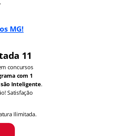
.
ros MG!
tada 11
 em concursos
grama com 1
isão Inteligente
.
o! Satisfação
tura Ilimitada.