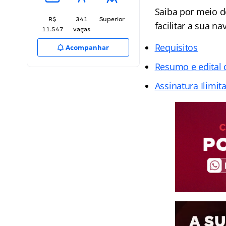
Saiba por meio d
R$
341
Superior
facilitar a sua na
11.547
vagas
Requisitos
Acompanhar
Resumo e edital
Assinatura Ilimit