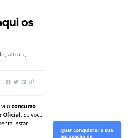
qui os
e, altura,
ara o
concurso
 Oficial
. Se você
ental estar
Quer conquistar a sua
aprovação no