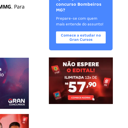
concurso Bombeiros
MMG
. Para
MG?
Prepare-se com quem
mais entende do assunto!
Comece a estudar no
Gran Cursos