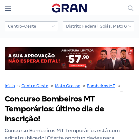
Início
››
Centro Oeste
››
Mato Grosso
››
Bombeiros MT
››
Concurs
Concurso Bombeiros MT
Temporários: último dia de
inscrição!
Concurso Bombeiros MT Temporários está com
edital publicado! Oferta oportunidades para