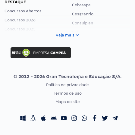
DESTAQUE
Cebraspe
Concursos Abertos
Cesgranrio
Concursos 2026
Consulplan
Concursos 2025
FCC
Veja mais
Concurso Nacional Unificado
FGV
Concurso Ibama
Idecan
Concurso MPU
Selecon
Editais publicados
Uniase
© 2012 - 2026 Gran Tecnologia e Educação S/A.
Vunesp
Política de privacidade
CONCURSOS POR PROFISSÃO
EXAME DE ORDEM
Termos de uso
Concursos Administrativos
OAB
Mapa do site
Concursos Educação
Prova OAB
Concursos Fiscais
Calendário OAB
Concursos Jurídicos
Questões OAB
Concursos Militares
Recursos OAB