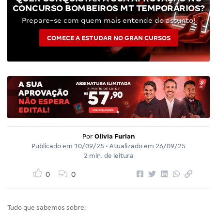
CONCURSO BOMBEIROS MT TEMPORÁRIOS?
Prepare-se com quem mais entende do assunto!
COMECE A ESTUDAR NO GRAN CURSOS
Por
Olivia Furlan
Publicado em
10/09/25
• Atualizado em
26/09/25
2 min. de leitura
0
0
Tudo que sabemos sobre: