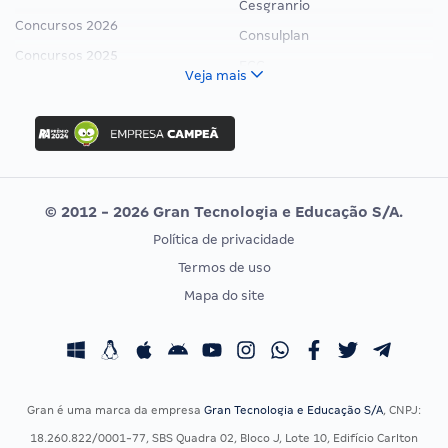
Cesgranrio
Concursos 2026
Consulplan
Concursos 2025
FCC
Veja mais
Concurso Nacional Unificado
FGV
Concurso Ibama
Idecan
Concurso MPU
Selecon
Editais publicados
Uniase
© 2012 - 2026 Gran Tecnologia e Educação S/A.
Vunesp
Política de privacidade
CONCURSOS POR PROFISSÃO
EXAME DE ORDEM
Termos de uso
Concursos Administrativos
OAB
Mapa do site
Concursos Educação
Prova OAB
Concursos Fiscais
Calendário OAB
Concursos Jurídicos
Questões OAB
Concursos Militares
Recursos OAB
Gran é uma marca da empresa
Gran Tecnologia e Educação S/A
, CNPJ:
Concursos Policiais
Exame de Ordem
18.260.822/0001-77, SBS Quadra 02, Bloco J, Lote 10, Edifício Carlton