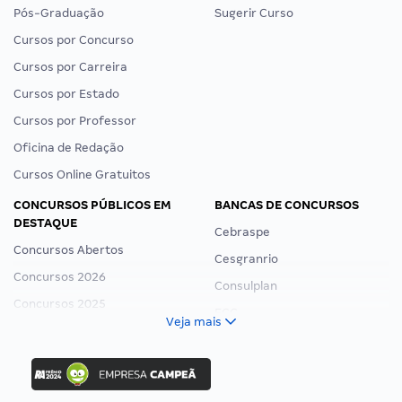
Pós-Graduação
Sugerir Curso
Cursos por Concurso
Cursos por Carreira
Cursos por Estado
Cursos por Professor
Oficina de Redação
Cursos Online Gratuitos
CONCURSOS PÚBLICOS EM
BANCAS DE CONCURSOS
DESTAQUE
Cebraspe
Concursos Abertos
Cesgranrio
Concursos 2026
Consulplan
Concursos 2025
FCC
Veja mais
Concurso Nacional Unificado
FGV
Concurso Ibama
Idecan
Concurso MPU
Selecon