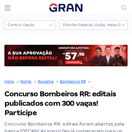
Início
››
Norte
››
Roraima
››
Bombeiros RR
››
Concurso Bombeiros
Concurso Bombeiros RR: editais
publicados com 300 vagas!
Participe
Concurso Bombeiros RR: editais foram abertos pela
banca IDECAN! As inscrições já começaram para os