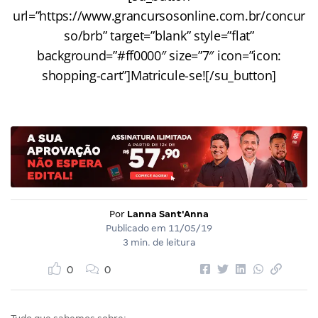
url=”https://www.grancursosonline.com.br/concur
so/brb” target=”blank” style=”flat”
background=”#ff0000″ size=”7″ icon=”icon:
shopping-cart”]Matricule-se![/su_button]
Por
Lanna Sant'Anna
Publicado em
11/05/19
3 min. de leitura
0
0