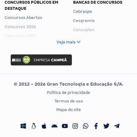
CONCURSOS PÚBLICOS EM
BANCAS DE CONCURSOS
DESTAQUE
Cebraspe
Concursos Abertos
Cesgranrio
Concursos 2026
Consulplan
Concursos 2025
FCC
Veja mais
Concurso Nacional Unificado
FGV
Concurso Ibama
Idecan
Concurso MPU
Selecon
Editais publicados
Uniase
© 2012 - 2026 Gran Tecnologia e Educação S/A.
Vunesp
Política de privacidade
CONCURSOS POR PROFISSÃO
EXAME DE ORDEM
Termos de uso
Concursos Administrativos
OAB
Mapa do site
Concursos Educação
Prova OAB
Concursos Fiscais
Calendário OAB
Concursos Jurídicos
Questões OAB