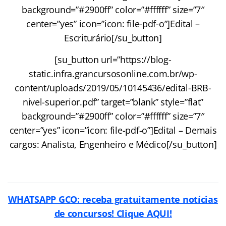
background=”#2900ff” color=”#ffffff” size=”7″
center=”yes” icon=”icon: file-pdf-o”]Edital –
Escriturário[/su_button]
[su_button url=”https://blog-
static.infra.grancursosonline.com.br/wp-
content/uploads/2019/05/10145436/edital-BRB-
nivel-superior.pdf” target=”blank” style=”flat”
background=”#2900ff” color=”#ffffff” size=”7″
center=”yes” icon=”icon: file-pdf-o”]Edital – Demais
cargos: Analista, Engenheiro e Médico[/su_button]
WHATSAPP GCO: receba gratuitamente notícias
de concursos! Clique AQUI!