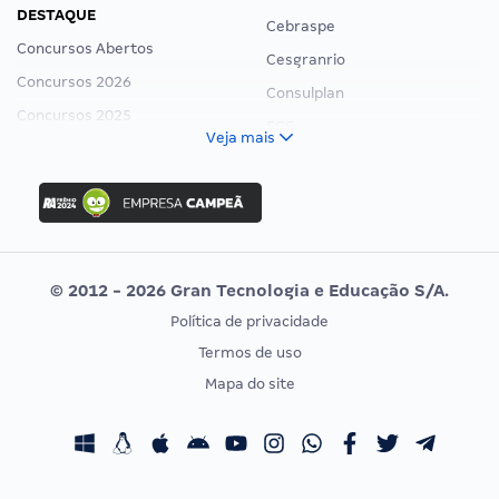
DESTAQUE
Cebraspe
Concursos Abertos
Cesgranrio
Concursos 2026
Consulplan
Concursos 2025
FCC
Veja mais
Concurso Nacional Unificado
FGV
Concurso Ibama
Idecan
Concurso MPU
Selecon
Editais publicados
Uniase
© 2012 - 2026 Gran Tecnologia e Educação S/A.
Vunesp
Política de privacidade
CONCURSOS POR PROFISSÃO
EXAME DE ORDEM
Termos de uso
Concursos Administrativos
OAB
Mapa do site
Concursos Educação
Prova OAB
Concursos Fiscais
Calendário OAB
Concursos Jurídicos
Questões OAB
Concursos Militares
Recursos OAB