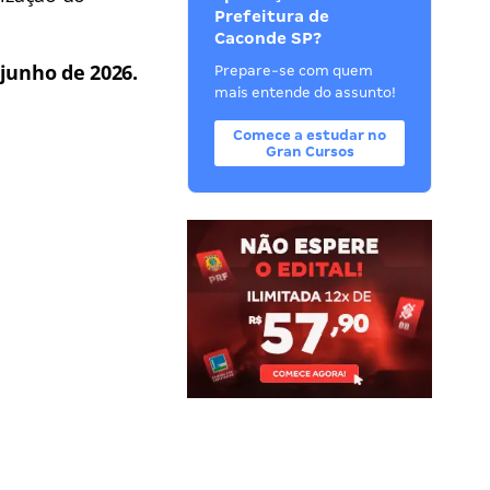
Prefeitura de
Caconde SP?
 junho de 2026.
Prepare-se com quem
mais entende do assunto!
Comece a estudar no
Gran Cursos