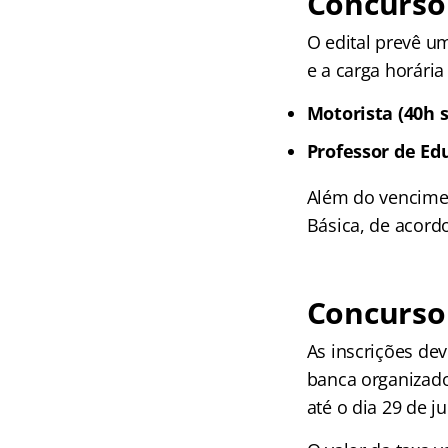
Concurso
O edital prevê u
e a carga horária
Motorista (40h 
Professor de Ed
Além do vencimen
Básica, de acordo
Concurso
As inscrições dev
banca organizad
até o dia 29 de j