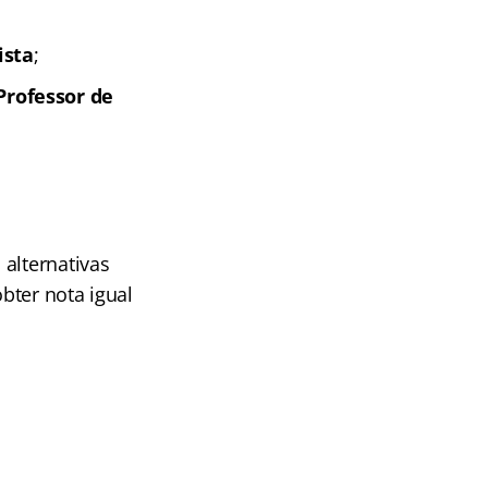
ista
;
Professor de
alternativas
bter nota igual