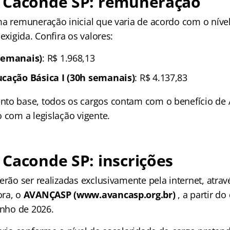
 Caconde SP
: remuneração
ma remuneração inicial que varia de acordo com o níve
 exigida. Confira os valores:
semanais)
: R$ 1.968,13
ucação Básica I (30h semanais)
: R$ 4.137,83
to base, todos os cargos contam com o benefício de A
 com a legislação vigente.
 Caconde SP
: inscrições
erão ser realizadas exclusivamente pela internet, atrav
ora, o
AVANÇASP (www.avancasp.org.br)
, a partir do
unho de 2026.