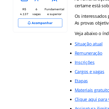
certame está sob
R$
6
Fundamental
4.137
vagas
e superior
Os interessados 
As provas objetiv
Acompanhar
Veja abaixo o ín
Situação atual
Remuneração
Inscrições
Cargos e vagas
Etapas
Materiais gratuit
Clique aqui para
Assinatura ilimit