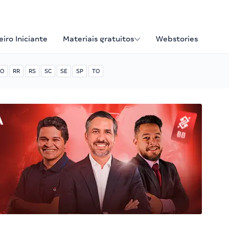
iro Iniciante
Materiais gratuitos
Webstories
O
RR
RS
SC
SE
SP
TO