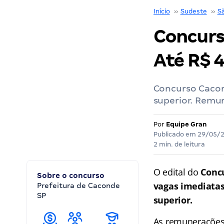
Início
››
Sudeste
››
S
Concurs
Até R$ 4
Concurso Cacond
superior. Remu
Por
Equipe Gran
Publicado em
29/05/
2 min. de leitura
O edital do
Conc
Sobre o concurso
vagas
imediata
Prefeitura de Caconde
SP
superior.
As remunerações 