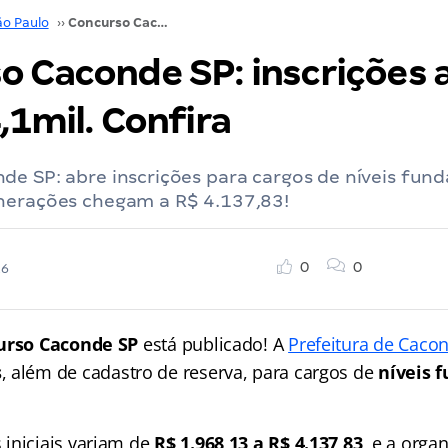
ão Paulo
››
Concurso Caconde SP: inscrições abertas! Até R$ 4,1mil. Confira
o Caconde SP: inscrições 
,1mil. Confira
e SP: abre inscrições para cargos de níveis fun
nerações chegam a R$ 4.137,83!
0
0
26
urso Caconde SP
está publicado! A
Prefeitura de Caco
s
, além de cadastro de reserva, para cargos de
níveis 
iniciais variam de
R$ 1.968,13 a R$ 4.137,83
, e a orga