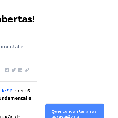
abertas!
damental e
nde SP
oferta
6
fundamental e
Quer conquistar a sua
nização do
aprovação na