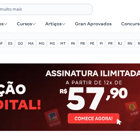
os
Cursos
Artigos
Gran Aprovados
Concurse
DF
ES
GO
MA
MG
MS
MT
PA
PB
PE
PI
PR
RJ
RN
R