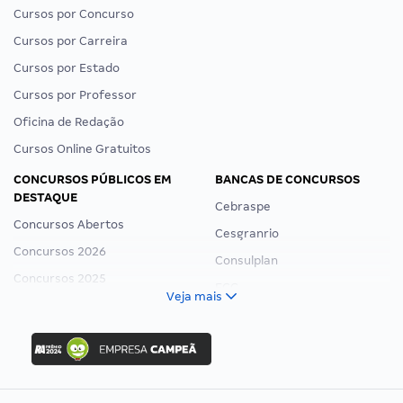
Cursos por Concurso
Cursos por Carreira
Cursos por Estado
Cursos por Professor
Oficina de Redação
Cursos Online Gratuitos
CONCURSOS PÚBLICOS EM
BANCAS DE CONCURSOS
DESTAQUE
Cebraspe
Concursos Abertos
Cesgranrio
Concursos 2026
Consulplan
Concursos 2025
FCC
Veja mais
Concurso Nacional Unificado
FGV
Concurso Ibama
Idecan
Concurso MPU
Selecon
Editais publicados
Uniase