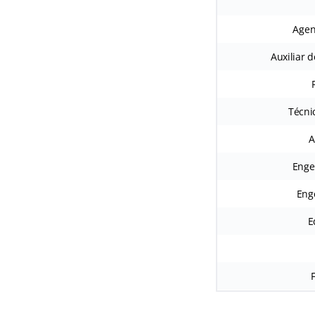
Agen
Auxiliar 
Técni
A
Enge
Eng
E