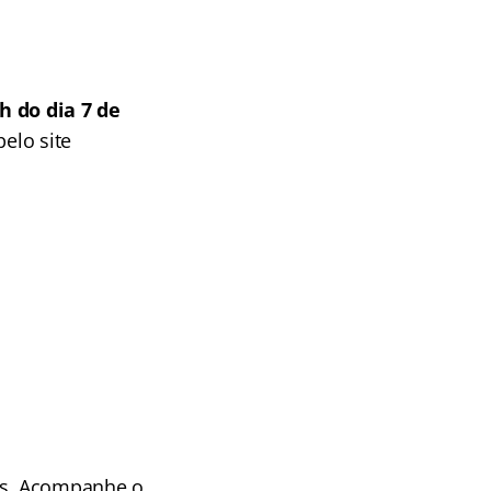
h do dia 7 de
pelo site
sos. Acompanhe o