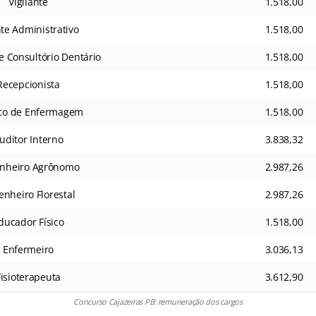
Vigilante
1.518,00
te Administrativo
1.518,00
de Consultório Dentário
1.518,00
Recepcionista
1.518,00
co de Enfermagem
1.518,00
uditor Interno
3.838,32
nheiro Agrônomo
2.987,26
enheiro Florestal
2.987,26
ducador Físico
1.518,00
Enfermeiro
3.036,13
Fisioterapeuta
3.612,90
Concurso Cajazeiras PB: remuneração dos cargos