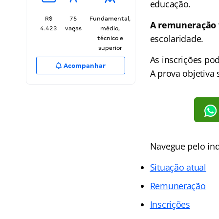
educação.
R$
75
Fundamental,
A remuneração va
4.423
vagas
médio,
escolaridade.
técnico e
superior
As inscrições pod
Acompanhar
A prova objetiva 
Navegue pelo índ
Situação atual
Remuneração
Inscrições