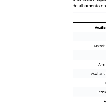
detalhamento no 
Auxilia
Motoris
Agen
Auxiliar 
Técni
A