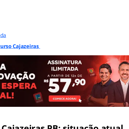
ada
urso Cajazeiras
Cajazeiras PB: situação atual