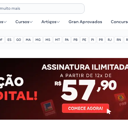
os
Cursos
Artigos
Gran Aprovados
Concurse
DF
ES
GO
MA
MG
MS
MT
PA
PB
PE
PI
PR
RJ
RN
R