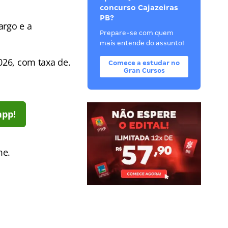
concurso Cajazeiras
PB?
argo e a
Prepare-se com quem
mais entende do assunto!
026, com taxa de.
Comece a estudar no
Gran Cursos
app!
me.