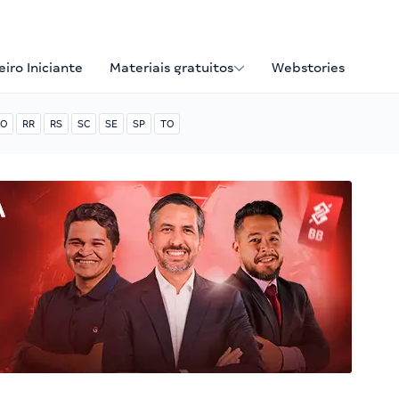
iro Iniciante
Materiais gratuitos
Webstories
O
RR
RS
SC
SE
SP
TO