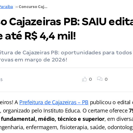
Paraíba
››
Concurso Cajazeiras PB: SAIU edital; 75 vagas de até R$ 4,4 mil!
 Cajazeiras PB: SAIU edita
 até R$ 4,4 mil!
tura de Cajazeiras PB: oportunidades para todos 
Provas em março de 2026!
0
0
25
eiros! A
Prefeitura de Cajazeiras – PB
publicou o edital
, organizado pelo Instituto Educa. O certame oferece
7
s fundamental, médio, técnico e superior
, em divers
ngenharia, enfermagem, fisioterapia, saúde, odontologi