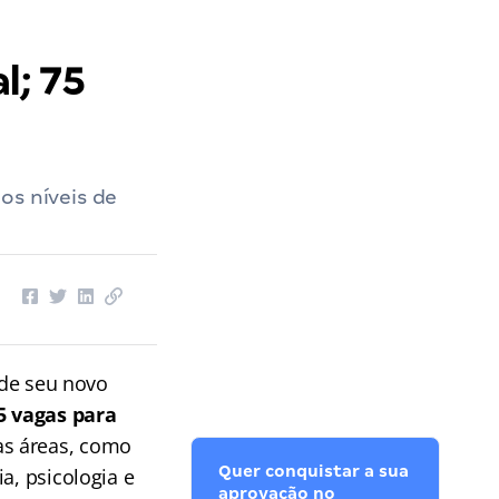
l; 75
os níveis de
 de seu novo
5 vagas para
as áreas, como
Quer conquistar a sua
a, psicologia e
aprovação no