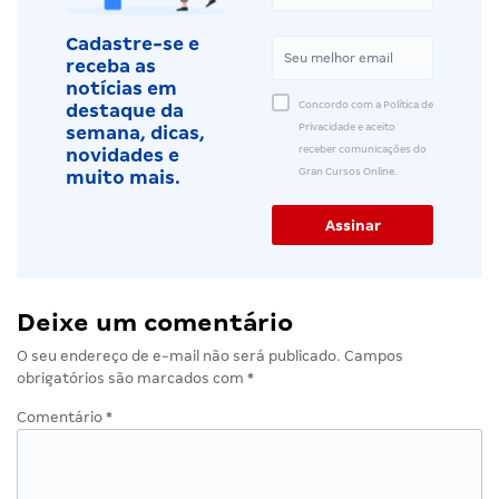
Cadastre-se e
receba as
notícias em
Concordo com a Política de
destaque da
Privacidade e aceito
semana, dicas,
receber comunicações do
novidades e
Gran Cursos Online.
muito mais.
Deixe um comentário
O seu endereço de e-mail não será publicado.
Campos
obrigatórios são marcados com
*
Comentário
*