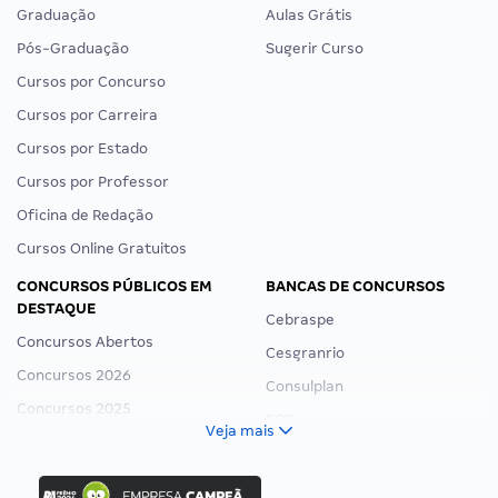
Graduação
Aulas Grátis
Pós-Graduação
Sugerir Curso
Cursos por Concurso
Cursos por Carreira
Cursos por Estado
Cursos por Professor
Oficina de Redação
Cursos Online Gratuitos
CONCURSOS PÚBLICOS EM
BANCAS DE CONCURSOS
DESTAQUE
Cebraspe
Concursos Abertos
Cesgranrio
Concursos 2026
Consulplan
Concursos 2025
FCC
Veja mais
Concurso Nacional Unificado
FGV
Concurso Ibama
Idecan