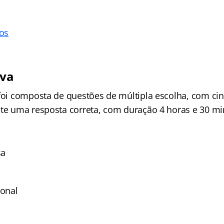
los
iva
 foi composta de questões de múltipla escolha, com cin
nte uma resposta correta, com duração 4 horas e 30 mi
sa
ional