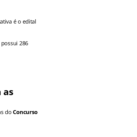
tiva é o edital
 possui 286
 as
as
do
Concurso