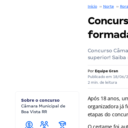
Início
››
Norte
››
Ror
Concurs
formada
Concurso Câmara
superior! Saiba
Por
Equipe Gran
Publicado em
18/06/
2 min. de leitura
Após 18 anos, u
Sobre o concurso
organizadora já f
Câmara Municipal de
Boa Vista RR
etapas do concu
O certame foi au