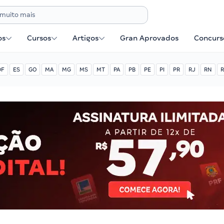
os
Cursos
Artigos
Gran Aprovados
Concurse
DF
ES
GO
MA
MG
MS
MT
PA
PB
PE
PI
PR
RJ
RN
R