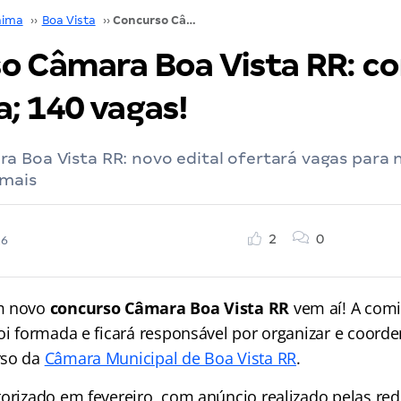
aima
››
Boa Vista
››
Concurso Câmara Boa Vista RR: comissão formada; 140 vagas!
o Câmara Boa Vista RR: c
; 140 vagas!
 Boa Vista RR: novo edital ofertará vagas para n
 mais
2
0
26
m novo
concurso Câmara Boa Vista RR
vem aí! A com
oi formada e ficará responsável por organizar e coorde
rso da
Câmara Municipal de Boa Vista RR
.
torizado em fevereiro, com anúncio realizado pelas red