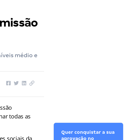
omissão
íveis médio e
issão
nar todas as
Quer conquistar a sua
es sociais da
aprovação no