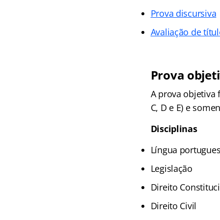
Prova discursiva
Avaliação de títu
Prova objet
A prova objetiva
C, D e E) e some
Disciplinas
Língua portugue
Legislação
Direito Constituc
Direito Civil