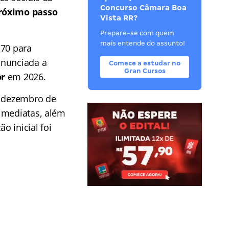
Concurso Câmara Boa
róximo passo
Vista RR?
Prepare-se com quem
mais entende do assunto!
 70 para
anunciada a
Comece a estudar no
Gran Cursos
or
em 2026.
m dezembro de
 imediatas, além
 inicial foi