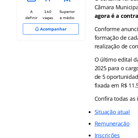
Câmara Municipal
A
140
Superior
agora é a contr
definir
vagas
e médio
Conforme anuncia
Acompanhar
formação de cada
realização de co
O último edital 
2025 para o carg
de 5 oportunidad
fixada em R$ 11.
Confira todas as
Situação atual
Remuneração
Inscrições