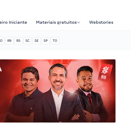
iro Iniciante
Materiais gratuitos
Webstories
O
RR
RS
SC
SE
SP
TO