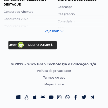
DESTAQUE
Cebraspe
Concursos Abertos
Cesgranrio
Concursos 2026
Consulplan
Concursos 2025
FCC
Veja mais
Concurso Nacional Unificado
FGV
Concurso Ibama
Idecan
Concurso MPU
Selecon
Editais publicados
Uniase
© 2012 - 2026 Gran Tecnologia e Educação S/A.
Vunesp
Política de privacidade
CONCURSOS POR PROFISSÃO
EXAME DE ORDEM
Termos de uso
Concursos Administrativos
OAB
Mapa do site
Concursos Educação
Prova OAB
Concursos Fiscais
Calendário OAB
Concursos Jurídicos
Questões OAB