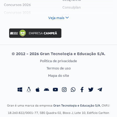
Concursos 2026
Consulplan
Concursos 2025
FCC
Veja mais
Concurso Nacional Unificado
FGV
Concurso Ibama
Idecan
Concurso MPU
Selecon
Editais publicados
Uniase
© 2012 - 2026 Gran Tecnologia e Educação S/A.
Vunesp
Política de privacidade
CONCURSOS POR PROFISSÃO
EXAME DE ORDEM
Termos de uso
Concursos Administrativos
OAB
Mapa do site
Concursos Educação
Prova OAB
Concursos Fiscais
Calendário OAB
Concursos Jurídicos
Questões OAB
Concursos Militares
Recursos OAB
Gran é uma marca da empresa
Gran Tecnologia e Educação S/A
, CNPJ:
Concursos Policiais
Exame de Ordem
18.260.822/0001-77, SBS Quadra 02, Bloco J, Lote 10, Edifício Carlton