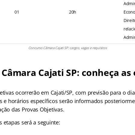
Admin
01
20h
Econo
Direi
relac
Admin
Concurso Câmara Cajati SP: cargos, vagas e requisitos
Câmara Cajati SP: conheça as 
jetivas ocorrerão em Cajati/SP, com previsão para o di
is e horários específicos serão informados posteriorm
ação das Provas Objetivas.
 etapas será a seguinte: