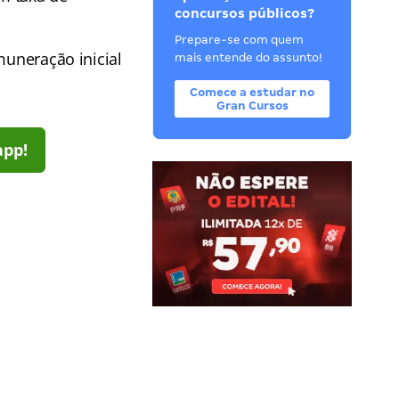
concursos públicos?
Prepare-se com quem
emuneração inicial
mais entende do assunto!
Comece a estudar no
Gran Cursos
app!