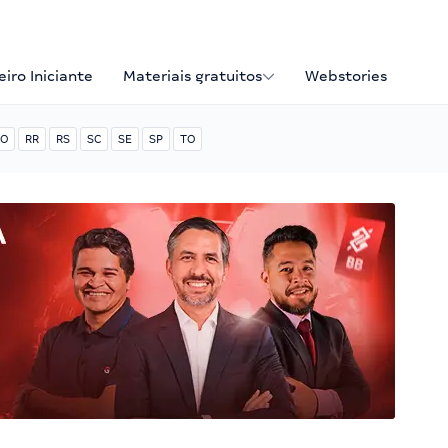
iro Iniciante
Materiais gratuitos
Webstories
O
RR
RS
SC
SE
SP
TO