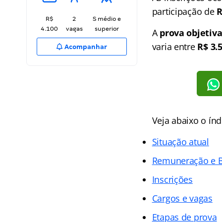
participação de
R
R$
2
S médio e
4.100
vagas
superior
A
prova objetiv
varia entre
R$ 3.
Acompanhar
Veja abaixo o
índ
Situação atual
Remuneração e B
Inscrições
Cargos e vagas
Etapas de prova