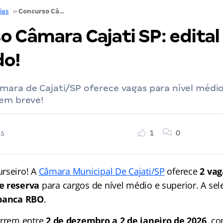
ias
››
Concurso Câmara Cajati SP: edital publicado!
 Câmara Cajati SP: edital
do!
ara de Cajati/SP oferece vagas para nível médio
 em breve!
1
0
25
rseiro! A
Câmara Municipal De Cajati/SP
oferece
2 vag
e reserva
para cargos de nível médio e superior. A se
banca RBO
.
orrem entre
2 de dezembro a 2 de janeiro de 2026
, c