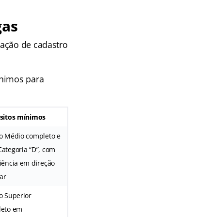
gas
mação de cadastro
ínimos para
sitos mínimos
o Médio completo e
ategoria “D”, com
iência em direção
lar
o Superior
leto em