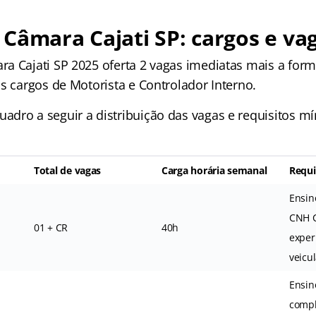
Câmara Cajati SP: cargos e va
a Cajati SP 2025 oferta 2 vagas imediatas mais a for
s cargos de Motorista e Controlador Interno.
dro a seguir a distribuição das vagas e requisitos m
Total de vagas
Carga horária semanal
Requi
Ensin
CNH C
01 + CR
40h
exper
veicu
Ensin
comp