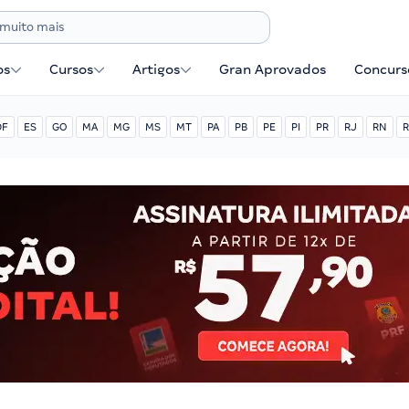
os
Cursos
Artigos
Gran Aprovados
Concurse
DF
ES
GO
MA
MG
MS
MT
PA
PB
PE
PI
PR
RJ
RN
R