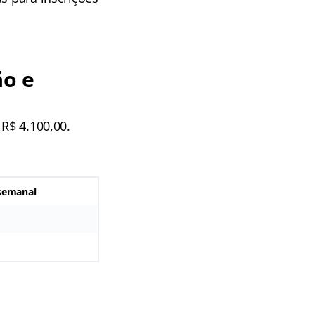
ão e
 R$ 4.100,00.
 semanal