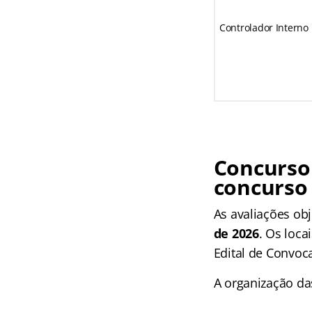
Controlador Interno
Concurso 
concurso
As avaliações ob
de 2026
. Os loca
Edital de Convoc
A organização das