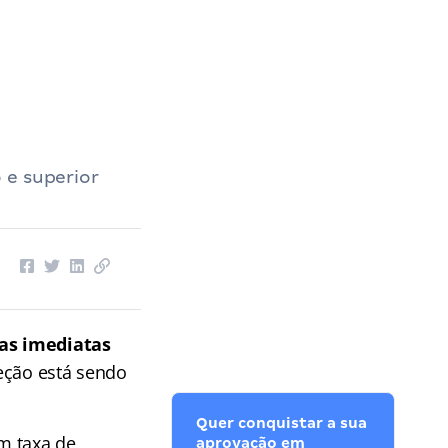
 e superior
as imediatas
leção está sendo
Quer conquistar a sua
om taxa de
aprovação em