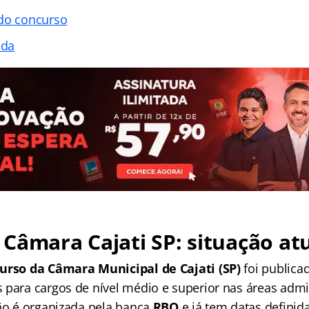
 do concurso
ada
Câmara Cajati SP: situação at
curso da Câmara Municipal de Cajati (SP)
foi publica
 para cargos de nível médio e superior nas áreas admin
ção é organizada pela banca
RBO
e já tem datas definid