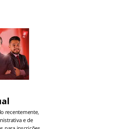
ual
do recentemente,
istrativa e de
as para inscrições