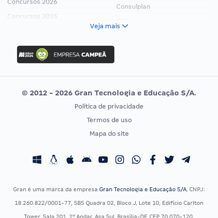
Concursos 2026
Consulplan
Concursos 2025
FCC
Veja mais
Concurso Nacional Unificado
FGV
Concurso Ibama
Idecan
Concurso MPU
Selecon
Editais publicados
Uniase
© 2012 - 2026 Gran Tecnologia e Educação S/A.
Vunesp
Política de privacidade
CONCURSOS POR PROFISSÃO
EXAME DE ORDEM
Termos de uso
Concursos Administrativos
OAB
Mapa do site
Concursos Educação
Prova OAB
Concursos Fiscais
Calendário OAB
Concursos Jurídicos
Questões OAB
Concursos Militares
Recursos OAB
Gran é uma marca da empresa
Gran Tecnologia e Educação S/A
, CNPJ:
Concursos Policiais
Exame de Ordem
18.260.822/0001-77, SBS Quadra 02, Bloco J, Lote 10, Edifício Carlton
Concursos Saúde
Tower, Sala 201, 2º Andar, Asa Sul, Brasília-DF, CEP 70.070-120.