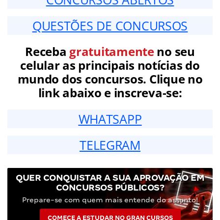
QUESTÕES DE CONCURSOS
Receba
gratuitamente
no seu
celular as principais notícias do
mundo dos concursos. Clique no
link abaixo e inscreva-se:
WHATSAPP
TELEGRAM
QUER CONQUISTAR A SUA APROVAÇÃO EM
CONCURSOS PÚBLICOS?
Prepare-se com quem mais entende do assunto!
COMECE A ESTUDAR NO GRAN CURSOS