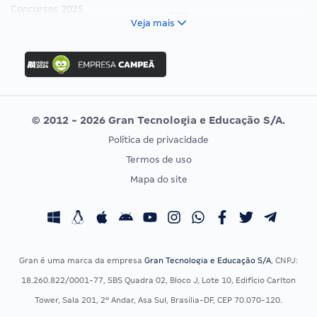
Concursos 2025
FCC
Veja mais
Concurso Nacional Unificado
FGV
Concurso Ibama
Idecan
Concurso MPU
Selecon
Editais publicados
Uniase
© 2012 - 2026 Gran Tecnologia e Educação S/A.
Vunesp
Política de privacidade
CONCURSOS POR PROFISSÃO
EXAME DE ORDEM
Termos de uso
Concursos Administrativos
OAB
Mapa do site
Concursos Educação
Prova OAB
Concursos Fiscais
Calendário OAB
Concursos Jurídicos
Questões OAB
Concursos Militares
Recursos OAB
Gran é uma marca da empresa
Gran Tecnologia e Educação S/A
, CNPJ:
Concursos Policiais
Exame de Ordem
18.260.822/0001-77, SBS Quadra 02, Bloco J, Lote 10, Edifício Carlton
Concursos Saúde
Tower, Sala 201, 2º Andar, Asa Sul, Brasília-DF, CEP 70.070-120.
Concursos Tribunais