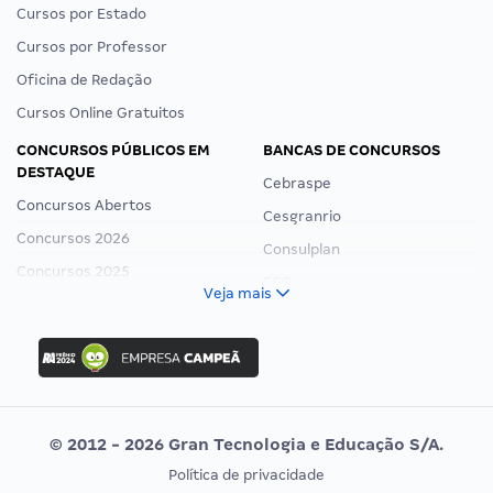
Cursos por Estado
Cursos por Professor
Oficina de Redação
Cursos Online Gratuitos
CONCURSOS PÚBLICOS EM
BANCAS DE CONCURSOS
DESTAQUE
Cebraspe
Concursos Abertos
Cesgranrio
Concursos 2026
Consulplan
Concursos 2025
FCC
Veja mais
Concurso Nacional Unificado
FGV
Concurso Ibama
Idecan
Concurso MPU
Selecon
Editais publicados
Uniase
© 2012 - 2026 Gran Tecnologia e Educação S/A.
Vunesp
Política de privacidade
CONCURSOS POR PROFISSÃO
EXAME DE ORDEM