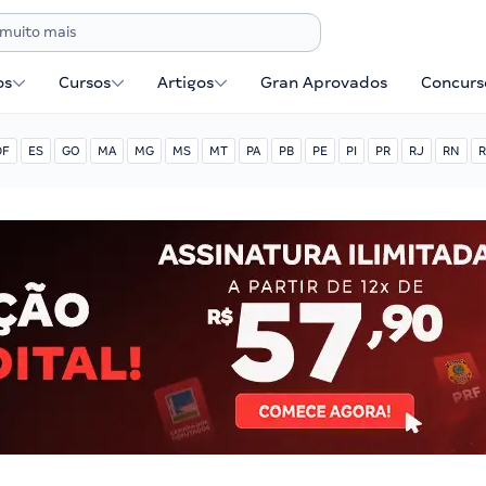
os
Cursos
Artigos
Gran Aprovados
Concurse
DF
ES
GO
MA
MG
MS
MT
PA
PB
PE
PI
PR
RJ
RN
R