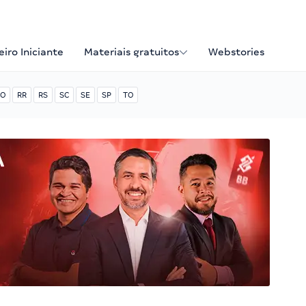
iro Iniciante
Materiais gratuitos
Webstories
O
RR
RS
SC
SE
SP
TO