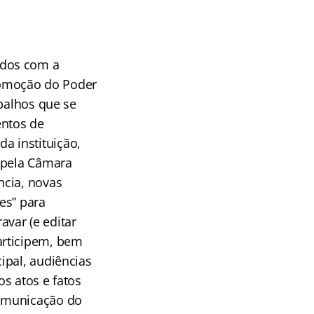
ados com a
romoção do Poder
abalhos que se
entos de
a instituição,
s pela Câmara
ncia, novas
es” para
avar (e editar
articipem, bem
ipal, audiências
s atos e fatos
comunicação do