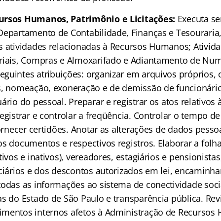
ursos Humanos, Patrimônio e Licitações:
Executa ser
Departamento de Contabilidade, Finanças e Tesouraria
s atividades relacionadas à Recursos Humanos; Ativid
riais, Compras e Almoxarifado e Adiantamento de Num
guintes atribuições: organizar em arquivos próprios, 
s, nomeação, exoneração e de demissão de funcionário
ário do pessoal. Preparar e registrar os atos relativos 
egistrar e controlar a freqüência. Controlar o tempo de
fornecer certidões. Anotar as alterações de dados pesso
os documentos e respectivos registros. Elaborar a fol
tivos e inativos), vereadores, estagiários e pensionista
nciários e dos descontos autorizados em lei, encaminh
todas as informações ao sistema de conectividade socia
s do Estado de São Paulo e transparência pública. Revi
imentos internos afetos à Administração de Recursos