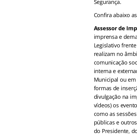
Segurança.
Confira abaixo as
Assessor de Imp
imprensa e dema
Legislativo frent
realizam no âmbi
comunicação soci
interna e extern
Municipal ou em 
formas de inserç
divulgação na imp
vídeos) os event
como as sessões 
públicas e outro
do Presidente, d