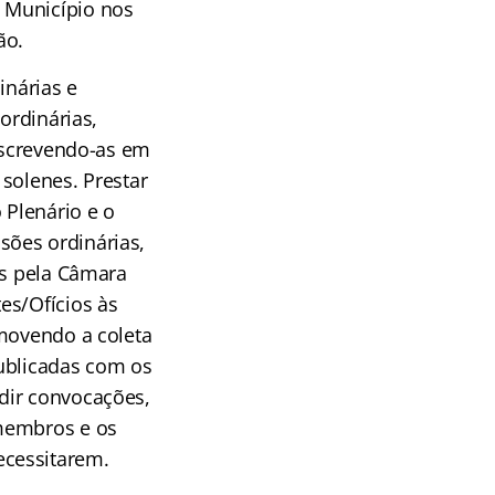
 Município nos
ão.
inárias e
ordinárias,
anscrevendo-as em
 solenes. Prestar
 Plenário e o
sões ordinárias,
as pela Câmara
es/Ofícios às
omovendo a coleta
publicadas com os
dir convocações,
 membros e os
ecessitarem.