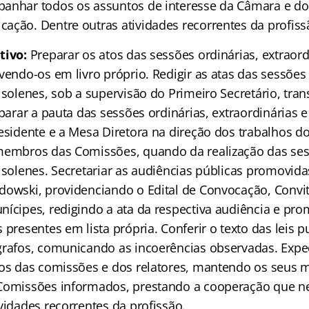
anhar todos os assuntos de interesse da Câmara e do
ação. Dentre outras atividades recorrentes da profiss
tivo:
Preparar os atos das sessões ordinárias, extraord
vendo-os em livro próprio. Redigir as atas das sessões 
e solenes, sob a supervisão do Primeiro Secretário, tr
eparar a pauta das sessões ordinárias, extraordinárias e
esidente e a Mesa Diretora na direção dos trabalhos do
membros das Comissões, quando da realização das ses
e solenes. Secretariar as audiências públicas promovid
dowski, providenciando o Edital de Convocação, Convit
nícipes, redigindo a ata da respectiva audiência e pr
 presentes em lista própria. Conferir o texto das leis 
grafos, comunicando as incoerências observadas. Expe
zos das comissões e dos relatores, mantendo os seus
Comissões informados, prestando a cooperação que n
vidades recorrentes da profissão.