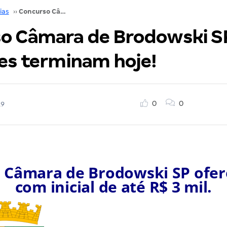
ias
››
Concurso Câmara de Brodowski SP: inscrições terminam hoje!
o Câmara de Brodowski S
ões terminam hoje!
0
0
19
 Câmara de Brodowski SP ofer
com inicial de até R$ 3 mil.