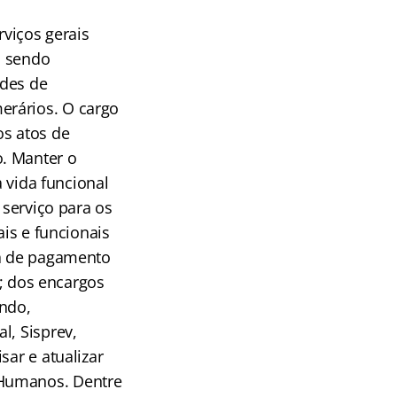
viços gerais
, sendo
ades de
erários. O cargo
os atos de
. Manter o
à vida funcional
 serviço para os
ais e funcionais
ha de pagamento
s; dos encargos
ando,
l, Sisprev,
sar e atualizar
 Humanos. Dentre