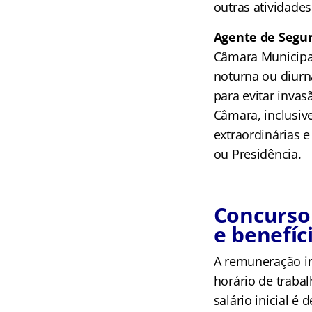
outras atividades
Agente de Segu
Câmara Municipal
noturna ou diurna
para evitar inva
Câmara, inclusiv
extraordinárias e
ou Presidência.
Concurso
e benefíc
A remuneração ini
horário de traba
salário inicial é