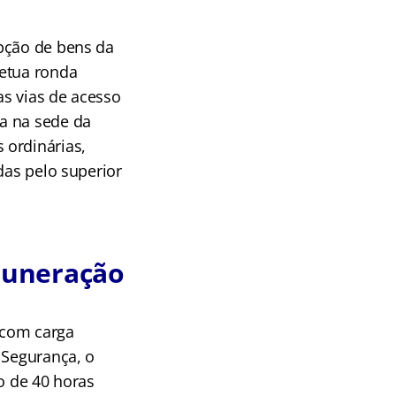
epção de bens da
fetua ronda
as vias de acesso
a na sede da
 ordinárias,
das pelo superior
muneração
5 com carga
 Segurança, o
o de 40 horas