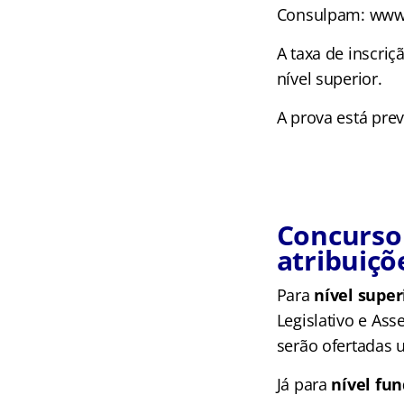
Consulpam: www
A taxa de inscriç
nível superior.
A prova está prev
Concurso
atribuiçõ
Para
nível super
Legislativo e As
serão ofertadas 
Já para
nível fu