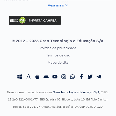
Concursos 2025
FCC
Veja mais
Concurso Nacional Unificado
FGV
Concurso Ibama
Idecan
Concurso MPU
Selecon
Editais publicados
Uniase
© 2012 - 2026 Gran Tecnologia e Educação S/A.
Vunesp
Política de privacidade
CONCURSOS POR PROFISSÃO
EXAME DE ORDEM
Termos de uso
Concursos Administrativos
OAB
Mapa do site
Concursos Educação
Prova OAB
Concursos Fiscais
Calendário OAB
Concursos Jurídicos
Questões OAB
Concursos Militares
Recursos OAB
Gran é uma marca da empresa
Gran Tecnologia e Educação S/A
, CNPJ:
Concursos Policiais
Exame de Ordem
18.260.822/0001-77, SBS Quadra 02, Bloco J, Lote 10, Edifício Carlton
Concursos Saúde
Tower, Sala 201, 2º Andar, Asa Sul, Brasília-DF, CEP 70.070-120.
Concursos Tribunais