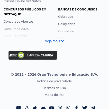
Cursos Online Gratuitos
CONCURSOS PÚBLICOS EM
BANCAS DE CONCURSOS
DESTAQUE
Cebraspe
Concursos Abertos
Cesgranrio
Concursos 2026
Consulplan
Concursos 2025
FCC
Veja mais
Concurso Nacional Unificado
FGV
Concurso Ibama
Idecan
Concurso MPU
Selecon
Editais publicados
Uniase
© 2012 - 2026 Gran Tecnologia e Educação S/A.
Vunesp
Política de privacidade
CONCURSOS POR PROFISSÃO
EXAME DE ORDEM
Termos de uso
Concursos Administrativos
OAB
Mapa do site
Concursos Educação
Prova OAB
Concursos Fiscais
Calendário OAB