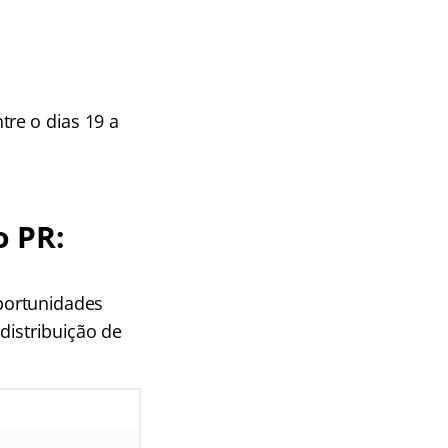
re o dias 19 a
o PR:
portunidades
 distribuição de