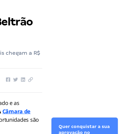
eltrão
ais chegam a R$
ado e as
A
Câmara de
ortunidades são
Quer conquistar a sua
aprovação no