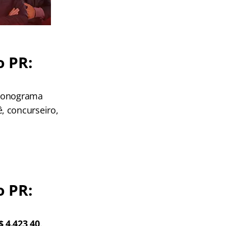
o PR:
 cronograma
, concurseiro,
o PR:
$ 4.423,40
.