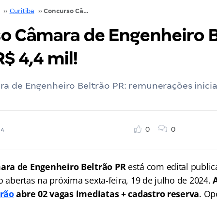
››
Curitiba
››
Concurso Câmara de Engenheiro Beltrão PR: até R$ 4,4 mil!
o Câmara de Engenheiro B
R$ 4,4 mil!
a de Engenheiro Beltrão PR: remunerações inici
0
0
24
ara de Engenheiro Beltrão PR
está com edital public
o abertas na próxima sexta-feira, 19 de julho de 2024.
trão
abre 02 vagas imediatas + cadastro reserva
. Op
.