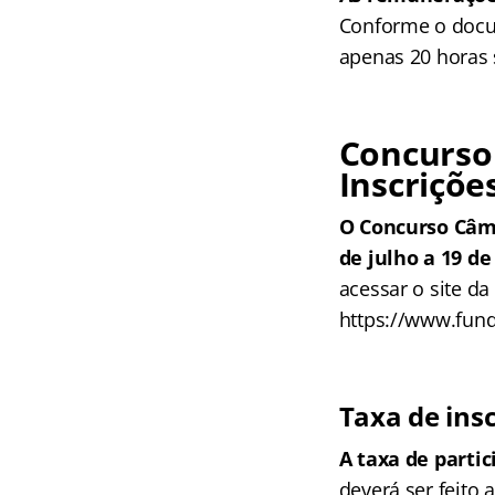
Conforme o docu
apenas 20 horas
Concurso
Inscriçõe
O Concurso Câma
de julho a 19 de
acessar o site da
https://www.fund
Taxa de ins
A taxa de partic
deverá ser feito 