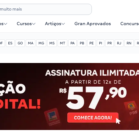
os
Cursos
Artigos
Gran Aprovados
Concurse
DF
ES
GO
MA
MG
MS
MT
PA
PB
PE
PI
PR
RJ
RN
R