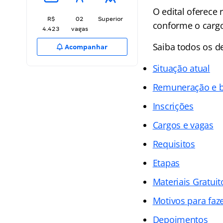
O edital oferece 
R$
02
Superior
conforme o carg
4.423
vagas
Saiba todos os d
Acompanhar
Situação atual
Remuneração e b
Inscrições
Cargos e vagas
Requisitos
Etapas
Materiais Gratuit
Motivos para faz
Depoimentos