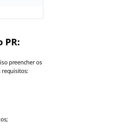
o PR:
iso preencher os
 requisitos:
cos;