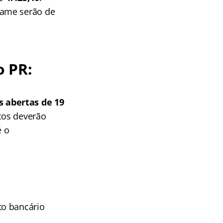
tame serão de
o PR:
 abertas de 19
atos deverão
é o
to bancário