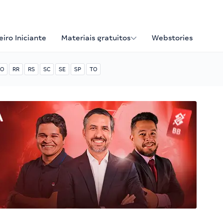
iro Iniciante
Materiais gratuitos
Webstories
O
RR
RS
SC
SE
SP
TO