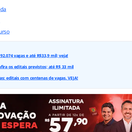
ada
s
urso
2.074 vagas e até R$33,9 mil; veja!
ira os editais previstos; até R$ 33 mil
as: editais com centenas de vagas. VEJA!