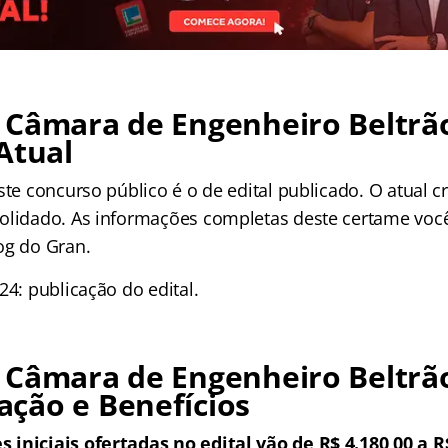
 Câmara de Engenheiro Beltrã
Atual
este concurso público é o de edital publicado. O atual
olidado. As informações completas deste certame você
og do Gran.
24: publicação do edital.
 Câmara de Engenheiro Beltrã
ção e Benefícios
iniciais ofertadas no edital vão de R$ 4.180,00 a R