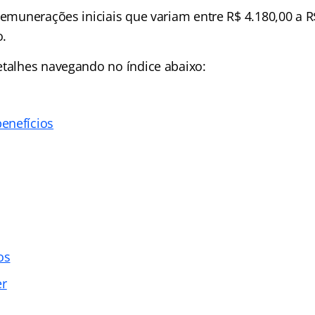
remunerações iniciais que variam entre R$ 4.180,00 a R
o.
etalhes navegando no índice abaixo:
enefícios
os
er