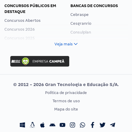
CONCURSOS PÚBLICOS EM
BANCAS DE CONCURSOS
DESTAQUE
Cebraspe
Concursos Abertos
Cesgranrio
Concursos 2026
Consulplan
Concursos 2025
FCC
Veja mais
Concurso Nacional Unificado
FGV
Concurso Ibama
Idecan
Concurso MPU
Selecon
Editais publicados
Uniase
© 2012 - 2026 Gran Tecnologia e Educação S/A.
Vunesp
Política de privacidade
CONCURSOS POR PROFISSÃO
EXAME DE ORDEM
Termos de uso
Concursos Administrativos
OAB
Mapa do site
Concursos Educação
Prova OAB
Concursos Fiscais
Calendário OAB
Concursos Jurídicos
Questões OAB