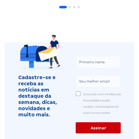
Cadastre-se e
receba as
notícias em
Concordo com a Política de
destaque da
Privacidade e aceito
semana, dicas,
receber comunicações do
novidades e
Gran Cursos Online.
muito mais.