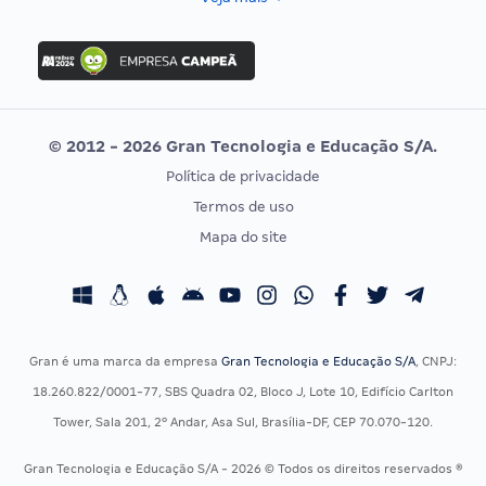
Concurso Nacional Unificado
FGV
Concurso Ibama
Idecan
Concurso MPU
Selecon
Editais publicados
Uniase
© 2012 - 2026 Gran Tecnologia e Educação S/A.
Vunesp
Política de privacidade
CONCURSOS POR PROFISSÃO
EXAME DE ORDEM
Termos de uso
Concursos Administrativos
OAB
Mapa do site
Concursos Educação
Prova OAB
Concursos Fiscais
Calendário OAB
Concursos Jurídicos
Questões OAB
Concursos Militares
Recursos OAB
Gran é uma marca da empresa
Gran Tecnologia e Educação S/A
, CNPJ:
Concursos Policiais
Exame de Ordem
18.260.822/0001-77, SBS Quadra 02, Bloco J, Lote 10, Edifício Carlton
Concursos Saúde
Tower, Sala 201, 2º Andar, Asa Sul, Brasília-DF, CEP 70.070-120.
Concursos Tribunais
Gran Tecnologia e Educação S/A - 2026 © Todos os direitos reservados ®
Residência Multiprofissional