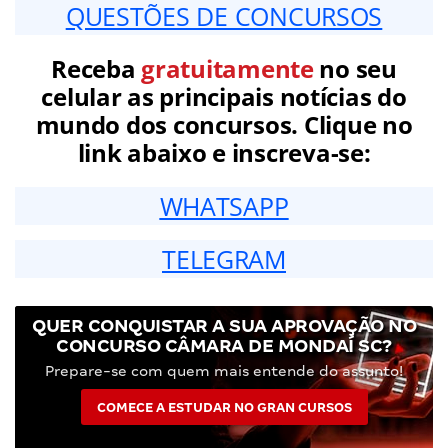
QUESTÕES DE CONCURSOS
Receba
gratuitamente
no seu
celular as principais notícias do
mundo dos concursos. Clique no
link abaixo e inscreva-se:
WHATSAPP
TELEGRAM
QUER CONQUISTAR A SUA APROVAÇÃO NO
CONCURSO CÂMARA DE MONDAÍ SC?
Prepare-se com quem mais entende do assunto!
COMECE A ESTUDAR NO GRAN CURSOS