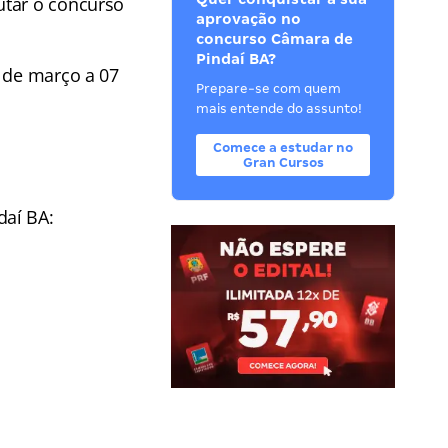
utar o concurso
aprovação no
concurso Câmara de
Pindaí BA?
 de março a 07
Prepare-se com quem
mais entende do assunto!
Comece a estudar no
Gran Cursos
aí BA: