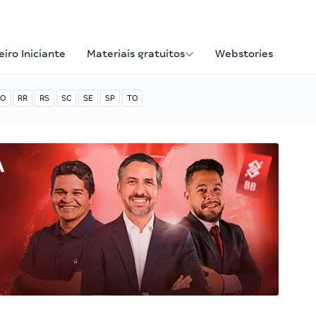
iro Iniciante
Materiais gratuitos
Webstories
O
RR
RS
SC
SE
SP
TO