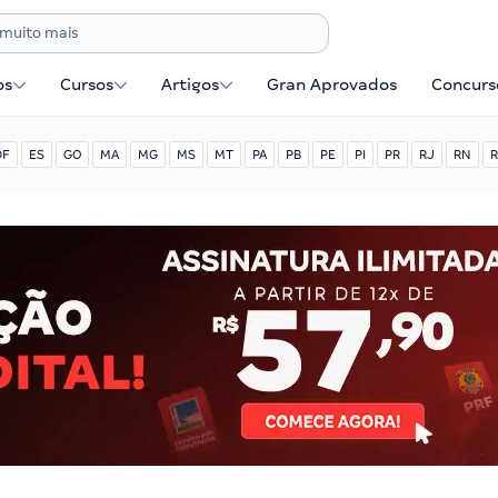
os
Cursos
Artigos
Gran Aprovados
Concurse
DF
ES
GO
MA
MG
MS
MT
PA
PB
PE
PI
PR
RJ
RN
R