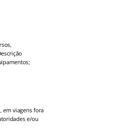
rsos,
Descrição
quipamentos;
o, em viagens fora
utoridades e/ou