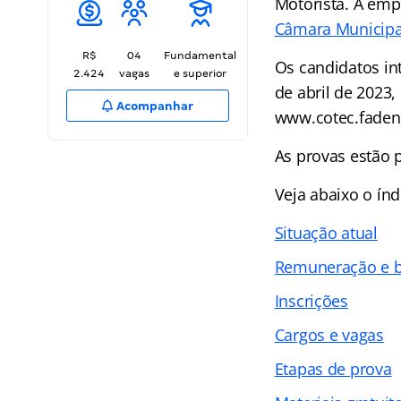
Motorista. A emp
Câmara Municipa
R$
04
Fundamental
Os candidatos in
2.424
vagas
e superior
de abril de 2023,
Acompanhar
www.cotec.faden
As provas estão 
Veja abaixo o
índ
Situação atual
Remuneração e b
Inscrições
Cargos e vagas
Etapas de prova