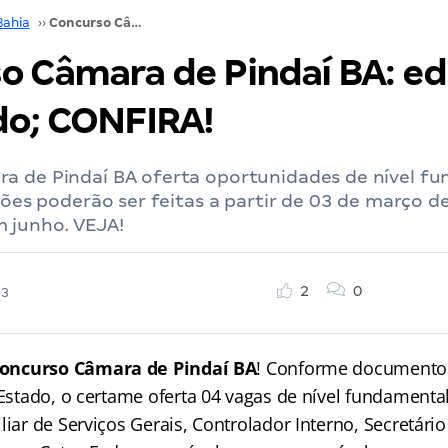
Bahia
››
Concurso Câmara de Pindaí BA: edital publicado; CONFIRA!
o Câmara de Pindaí BA: ed
do; CONFIRA!
a de Pindaí BA oferta oportunidades de nível f
ições poderão ser feitas a partir de 03 de março d
 junho. VEJA!
2
0
23
oncurso Câmara de Pindaí BA
! Conforme documento
 Estado, o certame oferta 04 vagas de nível fundamenta
liar de Serviços Gerais, Controlador Interno, Secretário