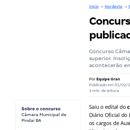
Início
››
Nordeste
››
Concurs
publica
Concurso Câmar
superior. Inscr
acontecerão em
Por
Equipe Gran
Publicado em
01/02/
3 min. de leitura
Saiu o edital do
c
Sobre o concurso
Diário Oficial do
Câmara Municipal de
Pindaí BA
os cargos de Auxi