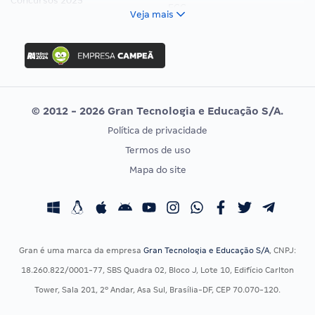
Concursos 2025
FCC
Veja mais
Concurso Nacional Unificado
FGV
Concurso Ibama
Idecan
Concurso MPU
Selecon
Editais publicados
Uniase
© 2012 - 2026 Gran Tecnologia e Educação S/A.
Vunesp
Política de privacidade
CONCURSOS POR PROFISSÃO
EXAME DE ORDEM
Termos de uso
Concursos Administrativos
OAB
Mapa do site
Concursos Educação
Prova OAB
Concursos Fiscais
Calendário OAB
Concursos Jurídicos
Questões OAB
Concursos Militares
Recursos OAB
Gran é uma marca da empresa
Gran Tecnologia e Educação S/A
, CNPJ:
Concursos Policiais
Exame de Ordem
18.260.822/0001-77, SBS Quadra 02, Bloco J, Lote 10, Edifício Carlton
Concursos Saúde
Tower, Sala 201, 2º Andar, Asa Sul, Brasília-DF, CEP 70.070-120.
Concursos Tribunais