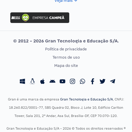
Veja mais
Concurso Nacional Unificado
FGV
Concurso Ibama
Idecan
Concurso MPU
Selecon
Editais publicados
Uniase
© 2012 - 2026 Gran Tecnologia e Educação S/A.
Vunesp
Política de privacidade
CONCURSOS POR PROFISSÃO
EXAME DE ORDEM
Termos de uso
Concursos Administrativos
OAB
Mapa do site
Concursos Educação
Prova OAB
Concursos Fiscais
Calendário OAB
Concursos Jurídicos
Questões OAB
Concursos Militares
Recursos OAB
Gran é uma marca da empresa
Gran Tecnologia e Educação S/A
, CNPJ:
Concursos Policiais
Exame de Ordem
18.260.822/0001-77, SBS Quadra 02, Bloco J, Lote 10, Edifício Carlton
Concursos Saúde
Tower, Sala 201, 2º Andar, Asa Sul, Brasília-DF, CEP 70.070-120.
Concursos Tribunais
Gran Tecnologia e Educação S/A - 2026 © Todos os direitos reservados ®
Residência Multiprofissional