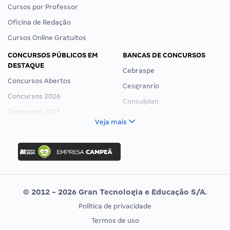
Cursos por Professor
Oficina de Redação
Cursos Online Gratuitos
CONCURSOS PÚBLICOS EM
BANCAS DE CONCURSOS
DESTAQUE
Cebraspe
Concursos Abertos
Cesgranrio
Concursos 2026
Consulplan
Concursos 2025
FCC
Veja mais
Concurso Nacional Unificado
FGV
Concurso Ibama
Idecan
Concurso MPU
Selecon
Editais publicados
Uniase
© 2012 - 2026 Gran Tecnologia e Educação S/A.
Vunesp
Política de privacidade
CONCURSOS POR PROFISSÃO
EXAME DE ORDEM
Termos de uso
Concursos Administrativos
OAB