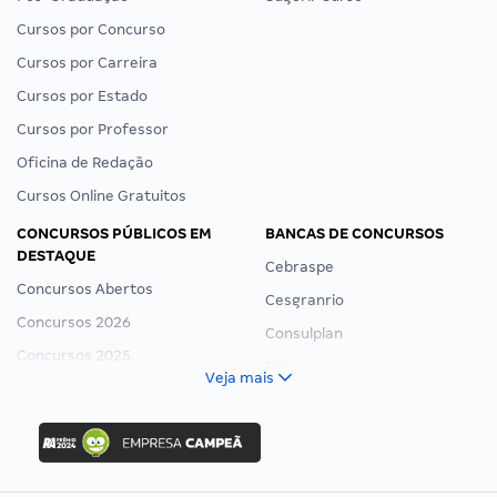
Cursos por Concurso
Cursos por Carreira
Cursos por Estado
Cursos por Professor
Oficina de Redação
Cursos Online Gratuitos
CONCURSOS PÚBLICOS EM
BANCAS DE CONCURSOS
DESTAQUE
Cebraspe
Concursos Abertos
Cesgranrio
Concursos 2026
Consulplan
Concursos 2025
FCC
Veja mais
Concurso Nacional Unificado
FGV
Concurso Ibama
Idecan
Concurso MPU
Selecon
Editais publicados