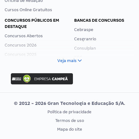
Oficina de Redação
Cursos Online Gratuitos
CONCURSOS PÚBLICOS EM
BANCAS DE CONCURSOS
DESTAQUE
Cebraspe
Concursos Abertos
Cesgranrio
Concursos 2026
Consulplan
Concursos 2025
FCC
Veja mais
Concurso Nacional Unificado
FGV
Concurso Ibama
Idecan
Concurso MPU
Selecon
Editais publicados
Uniase
© 2012 - 2026 Gran Tecnologia e Educação S/A.
Vunesp
Política de privacidade
CONCURSOS POR PROFISSÃO
EXAME DE ORDEM
Termos de uso
Concursos Administrativos
OAB
Mapa do site
Concursos Educação
Prova OAB