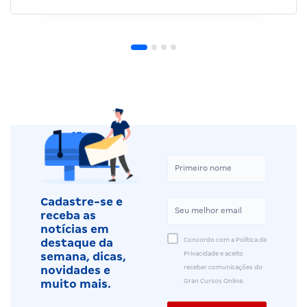
Cadastre-se e
receba as
notícias em
Concordo com a Política de
destaque da
Privacidade e aceito
semana, dicas,
receber comunicações do
novidades e
Gran Cursos Online.
muito mais.